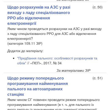
Щодо розрахунків на АЗС у разі
(c. 50)
виходу з ладу спеціалізованого
РРО або відключення
електроенергії
Яким чином проводяться розрахунки на АЗС у разі виходу
з ладу спеціалізованого РРО для АЗС або відключення
електроенергії?
(категорія 109.11 ЗІР)
Додаток до матеріалу:
"Придбання пального: особливості розрахунків та
облік"
// «ПЄП», 2017, № 34
За матеріалами ЗІР
Щодо режиму попереднього
(c. 51)
програмування найменування
пального на автозаправних
станціях
Яким чином СГ повинен проводити режим попереднього
програмування найменування (в т. ч. для пального із
якого періоду із зазначенням коду товарної підкатегорії