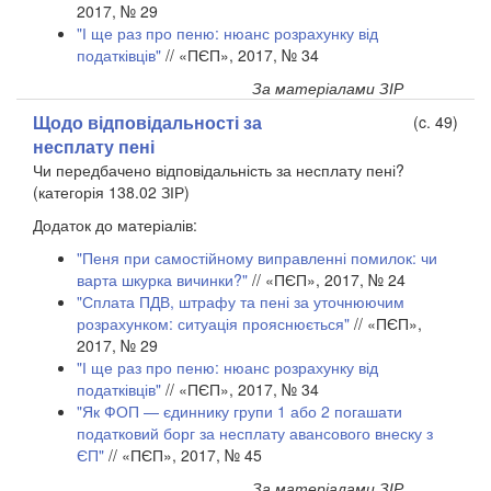
2017, № 29
"І ще раз про пеню: нюанс розрахунку від
податківців"
// «ПЄП», 2017, № 34
За матеріалами ЗІР
Щодо відповідальності за
(c. 49)
несплату пені
Чи передбачено відповідальність за несплату пені?
(категорія 138.02 ЗІР)
Додаток до матеріалів:
"Пеня при самостійному виправленні помилок: чи
варта шкурка вичинки?"
// «ПЄП», 2017, № 24
"Сплата ПДВ, штрафу та пені за уточнюючим
розрахунком: ситуація прояснюється"
// «ПЄП»,
2017, № 29
"І ще раз про пеню: нюанс розрахунку від
податківців"
// «ПЄП», 2017, № 34
"Як ФОП — єдиннику групи 1 або 2 погашати
податковий борг за несплату авансового внеску з
ЄП"
// «ПЄП», 2017, № 45
За матеріалами ЗІР