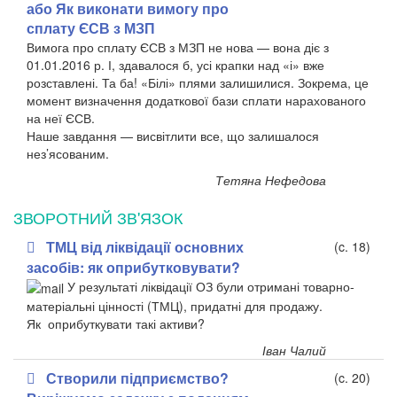
або Як виконати вимогу про
сплату ЄСВ з МЗП
Вимога про сплату ЄСВ з МЗП не нова — вона діє з
01.01.2016 р. І, здавалося б, усі крапки над «і» вже
розставлені. Та ба! «Білі» плями залишилися. Зокрема, це
момент визначення додаткової бази сплати нарахованого
на неї ЄСВ.
Наше завдання — висвітлити все, що залишалося
нез’ясованим.
Тетяна Нефедова
ЗВОРОТНИЙ ЗВ'ЯЗОК
ТМЦ від ліквідації основних
(c. 18)
засобів: як оприбутковувати?
У результаті ліквідації ОЗ були отримані товарно-
матеріальні цінності (ТМЦ), придатні для продажу.
Як оприбуткувати такі активи?
Іван Чалий
Створили підприємство?
(c. 20)