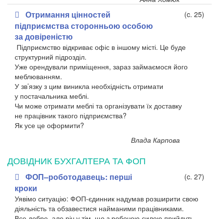
Отримання цінностей
(c. 25)
підприємства сторонньою особою
за довіреністю
Підприємство відкриває офіс в іншому місті. Це буде
структурний підрозділ.
Уже орендували приміщення, зараз займаємося його
меблюванням.
У зв’язку з цим виникла необхідність отримати
у постачальника меблі.
Чи може отримати меблі та організувати їх доставку
не працівник такого підприємства?
Як усе це оформити?
Влада Карпова
ДОВІДНИК БУХГАЛТЕРА ТА ФОП
ФОП–роботодавець: перші
(c. 27)
кроки
Уявімо ситуацію: ФОП-єдинник надумав розширити свою
діяльність та обзавестися найманими працівниками.
Все добре, але річ у тім, що з робочою силою прийдуть