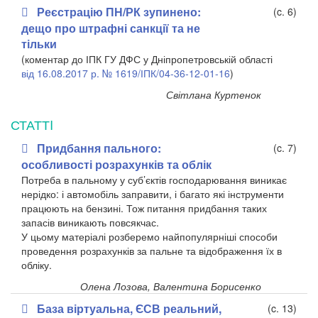
Реєстрацію ПН/РК зупинено:
(c. 6)
дещо про штрафні санкції та не
тільки
(коментар до ІПК ГУ ДФС у Дніпропетровській області
від 16.08.2017 р. № 1619/ІПК/04-36-12-01-16
)
Світлана Куртенок
СТАТТI
Придбання пального:
(c. 7)
особливості розрахунків та облік
Потреба в пальному у суб’єктів господарювання виникає
нерідко: і автомобіль заправити, і багато які інструменти
працюють на бензині. Тож питання придбання таких
запасів виникають повсякчас.
У цьому матеріалі розберемо найпопулярніші способи
проведення розрахунків за пальне та відображення їх в
обліку.
Олена Лозова, Валентина Борисенко
База віртуальна, ЄСВ реальний,
(c. 13)