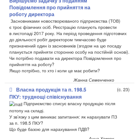
Вирішуємо задачку з поданням
Повідомлення про прийняття на
роботу директора
Засновниками новостворюваного підприємства (ТОВ)
є троє фізичних осіб. Реєстрацію планують провести
в листопаді 2017 року. На період проведення підготовчих
до діяльності робіт директором тимчасово буде
призначений один із засновників (згодом на цю посаду
планується прийняти сторонню особу на постійній основі).
Чи потрібно подавати на директора Повідомлення про
прийняття на роботу?
Якщо потрібно, то хто і коли це має робити?
Жанна Семенченко
Власна продукція та п. 198.5
(c. 23)
ПКУ: труднощі співіснування
Підприємство списує власну продукцію після
потопу на складі.
У зв’язку з цим виникає запитання: як нарахувати ПЗ
за п. 198.5 ПКУ?
Що буде базою для нарахування ПДВ?
Анна Хомюк