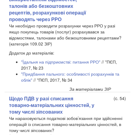
талонів або безкоштовних
рецептів, розрахункові операції
проводять через РРО
Чи необхідно проводити розрахунки через РРО у разі
якщо покупець товарів (послуг) розрахувався за
відомостями, талонами або безкоштовними рецептами?
(категорія 109.02 ЗІР)
Додаток до матеріалів:
"Їдальня на підприємстві: питання РРО"
// "ПЄП,
2017, № 23
"Придбання пального: особливості розрахунків та
облік"
// "ПЄП, 2017, № 34
За матеріалами ЗІР
Щодо ПДВ у разі списання
(c. 54)
товарно-матеріальних цінностей, у
тому числі зіпсованих
Чи нараховуються податкові зобов’язання при здійсненні
операцій із списання товарно-матеріальних цінностей, в
тому числі зіпсованих?