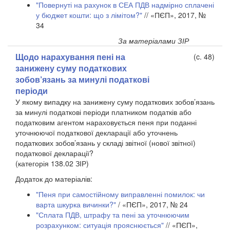
"Повернуті на рахунок в СЕА ПДВ надмірно сплачені
у бюджет кошти: що з лімітом?"
// «ПЄП», 2017, №
34
За матеріалами ЗІР
Щодо нарахування пені на
(c. 48)
занижену суму податкових
зобов’язань за минулі податкові
періоди
У якому випадку на занижену суму податкових зобов’язань
за минулі податкові періоди платником податків або
податковим агентом нараховується пеня при поданні
уточнюючої податкової декларації або уточнень
податкових зобов’язань у складі звітної (нової звітної)
податкової декларації?
(категорія 138.02 ЗІР)
Додаток до матеріалів:
"Пеня при самостійному виправленні помилок: чи
варта шкурка вичинки?"
/ «ПЄП», 2017, № 24
"Сплата ПДВ, штрафу та пені за уточнюючим
розрахунком: ситуація прояснюється"
// «ПЄП»,