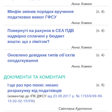
Анна Хомюк
Мінфін змінив порядок вручення
(c. 4)
податкових вимог ГФСУ
Анна Хомюк
Повернуті на рахунок в СЕА ПДВ
(c. 4)
надмірно сплачені у бюджет
кошти: що з лімітом?
Анна Хомюк
Оновлено довідник типів об’єктів
(c. 4)
оподаткування
Анна Хомюк
ДОКУМЕНТИ ТА КОМЕНТАРI
І ще раз про пеню: нюанс
(c. 5)
розрахунку від податківців
(коментар до ІПК ДФСУ
від 23.08.2017 р. № 1733/6/99-99-
15-02-02-15/ІПК
)
Світлана Куртенок