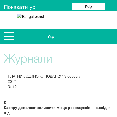
Показати усi
Вхід
Укр
Журнали
ПЛАТНИК ЄДИНОГО ПОДАТКУ
13 березня,
2017
№
10
К
Касиру довелося залишити місце розрахунків – наслідки
й дії