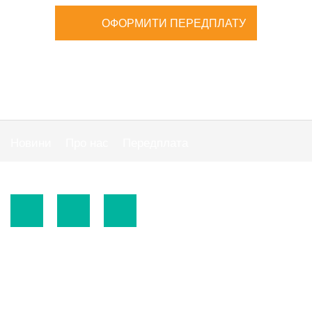
ОФОРМИТИ ПЕРЕДПЛАТУ
Новини
Про нас
Передплата
Публiчна оферта
© 2015-2026.
ТОВ «Видавнича група" АС "».
Використання матеріалів сайту
https://www.ibuhgalter.net
допускається за
зазначених нижче умов.