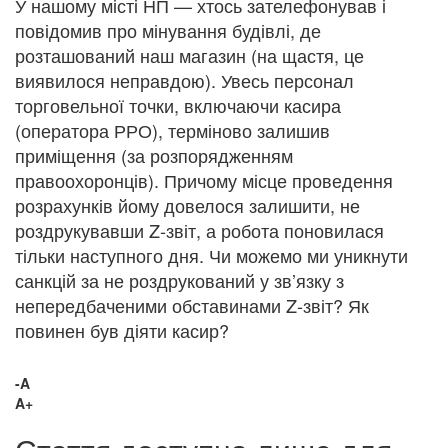
У нашому місті НП — хтось зателефонував і
повідомив про мінування будівлі, де
розташований наш магазин (на щастя, це
виявилося неправдою). Увесь персонал
торговельної точки, включаючи касира
(оператора РРО), терміново залишив
приміщення (за розпорядженням
правоохоронців). Причому місце проведення
розрахунків йому довелося залишити, не
роздрукувавши Z-звіт, а робота поновилася
тільки наступного дня. Чи можемо ми уникнути
санкцій за не роздрукований у зв’язку з
непередбаченими обставинами Z-звіт? Як
повинен був діяти касир?
-A
A+