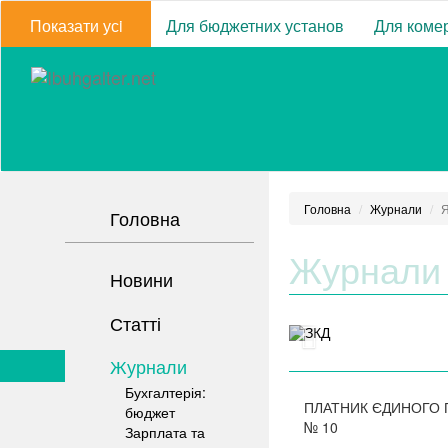
Показати усi
Для бюджетних установ
Для комер
Головна
Журнали
Я
Головна
Журнали
Новини
Статті
Журнали
Бухгалтерія:
ПЛАТНИК ЄДИНОГО
бюджет
№
10
Зарплата та