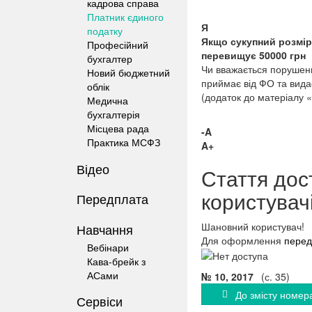
кадрова справа
Платник єдиного
Я
податку
Якщо сукупний розмір 
Професійний
перевищує 50000 грн
бухгалтер
Чи вважається порушенн
Новий бюджетний
приймає від ФО та видає
облік
(додаток до матеріалу «
Медична
бухгалтерія
Місцева рада
-A
Практика МСФЗ
A+
Відео
Стаття дос
користувач
Передплата
Шановний користувач!
Навчання
Для оформлення
перед
Вебінари
Кава-брейк з
АСами
№ 10, 2017
(с. 35)
До змісту номер
Сервіси