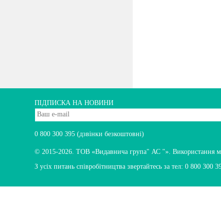
ПІДПИСКА НА НОВИНИ
0 800 300 395
(дзвінки безкоштовні)
© 2015-2026.
ТОВ «Видавнича група" АС "». Використання мате
З усіх питань співробітництва звертайтесь за тел:
0 800 300 3