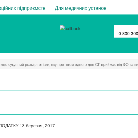
ційних підприємств
Для медичних установ
0 800 30
кщо сукупний розмір готівки, яку протягом одного дня СГ приймає від ФО та ви
 ПОДАТКУ
13 березня, 2017