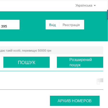
Українська
Вхід
Реєстрація
0 395
дає такій особі, перевищує 50000 грн
Розширений
ПОШУК
пошук
АРХИВ НОМЕРОВ