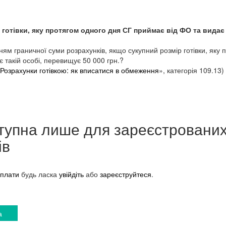
готівки, яку протягом одного дня СГ приймає від ФО та видає 
ям граничної суми розрахунків, якщо сукупний розмір готівки, яку 
 такій особі, перевищує 50 000 грн.?
Розрахунки готівкою: як вписатися в обмеження
», категорія 109.13)
тупна лише для зареєстровани
ів
плати
будь ласка
увійдіть
або
зареєструйтеся
.
а