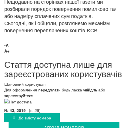
Нещодавно на сторінках нашої газети ми
розбирали порядок повернення помилково та/
або надміру сплачених сум податків.
Сьогодні, як і обіцяли, розглянемо механізм
повернення переплачених коштів ЄСВ.
-A
A+
Стаття доступна лише для
зареєстрованих користувачів
Шановний користувач!
Для оформлення
передплати
будь ласка
увійдіть
або
зареєструйтеся
.
№ 43, 2019
(с. 29)
До змісту номера
АРХИВ НОМЕРОВ