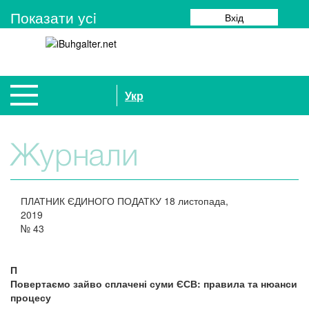
Показати усi
Вхід
Укр
Журнали
ПЛАТНИК ЄДИНОГО ПОДАТКУ
18 листопада,
2019
№
43
П
Повертаємо зайво сплачені суми ЄСВ: правила та нюанси
процесу