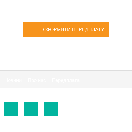
ОФОРМИТИ ПЕРЕДПЛАТУ
Новини
Про нас
Передплата
Публiчна оферта
© 2015-2026.
ТОВ «Видавнича група" АС "».
Використання матеріалів сайту