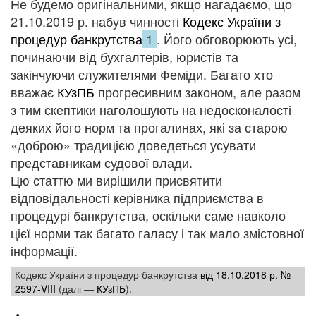
Не будемо оригінальними, якщо нагадаємо, що
21.10.2019 р. набув чинності
Кодекс України з
процедур банкрутства
1
. Його обговорюють усі,
починаючи від бухгалтерів, юристів та
закінчуючи служителями Феміди. Багато хто
вважає
КУзПБ
прогресивним законом, але разом
з тим скептики наголошують на недосконалості
деяких його норм та прогалинах, які за старою
«доброю» традицією доведеться усувати
представникам судової влади.
Цю статтю ми вирішили присвятити
відповідальності керівника підприємства в
процедурі банкрутства, оскільки саме навколо
цієї норми так багато галасу і так мало змістовної
інформації.
Кодекс України з процедур банкрутства
від 18.10.2018 р. №
2597-VIII
(далі —
КУзПБ
).