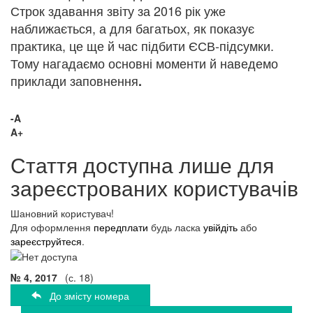
Строк здавання звіту за 2016 рік уже
наближається, а для багатьох, як показує
практика, це ще й час підбити ЄСВ-підсумки.
Тому нагадаємо основні моменти й наведемо
приклади заповнення
.
-A
A+
Стаття доступна лише для
зареєстрованих користувачів
Шановний користувач!
Для оформлення
передплати
будь ласка
увійдіть
або
зареєструйтеся
.
№ 4, 2017
(с. 18)
До змісту номера