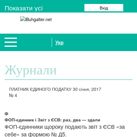
Показати усi
Вхід
Укр
Журнали
ПЛАТНИК ЄДИНОГО ПОДАТКУ
30 січня, 2017
№
4
Ф
ФОП-єдинник і Звіт з ЄСВ: раз, два — здали
ФОП-єдинники щороку подають звіт з ЄСВ «за
себе» за формою № Д5.