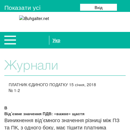
Показати усi
Вхід
Укр
Журнали
ПЛАТНИК ЄДИНОГО ПОДАТКУ
15 січня, 2018
№
1-2
В
Від’ємне значення ПДВ: «важке» щастя
Виникнення від’ємного значення різниці між ПЗ
та ПК, з одного боку, має тішити платника