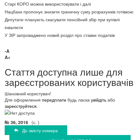
Старі КОРО можна використовувати і далі
Нацбанк пропонує знизити граничну суму розрахунків готівкою
Депутати планують скасувати пенсійний збір при купівлі
інвалюти
У ЗІР запроваджено новий розділ про ставки податків
-A
A+
Стаття доступна лише для
зареєстрованих користувачів
Шановний користувач!
Для оформлення
передплати
будь ласка
увійдіть
або
зареєструйтеся
.
№ 36, 2016
(с. )
До змісту номера