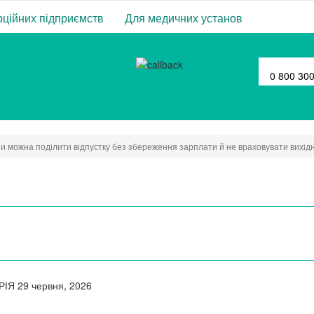
ційних підприємств
Для медичних установ
0 800 30
и можна поділити відпустку без збереження зарплати й не враховувати вихідн
РІЯ
29 червня, 2026