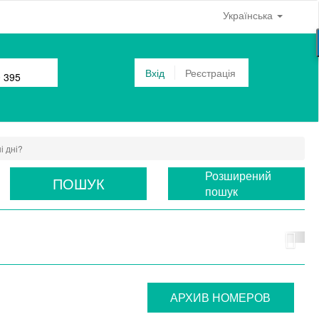
Українська
Вхід
Реєстрація
0 395
і дні?
Розширений
ПОШУК
пошук
АРХИВ НОМЕРОВ