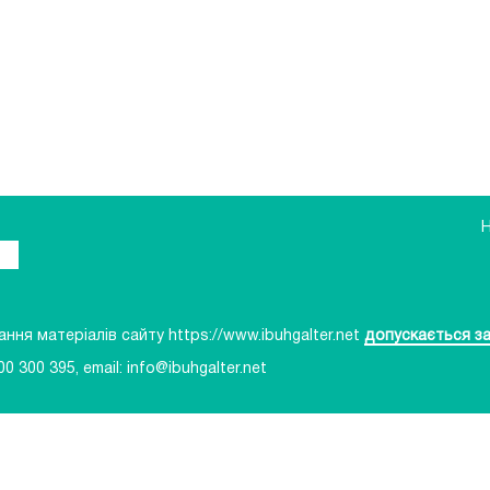
ня матеріалів сайту https://www.ibuhgalter.net
допускається за
00 300 395
, email:
info@ibuhgalter.net