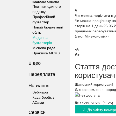
кадрова справа
Платник єдиного
Ч
податку
Чи можна поділити від
Професійний
Чи можна працівнику на
бухгалтер
сторін на 1 день 26.06.
Новий бюджетний
працівник перебуватим
облік
(лист Мінекономіки)
Медична
бухгалтерія
Місцева рада
-A
Практика МСФЗ
A+
Відео
Стаття дос
користувач
Передплата
Шановний користувач!
Навчання
Для оформлення
перед
Вебінари
Кава-брейк з
АСами
№ 11-12, 2026
(с. 25)
До змісту номер
Сервіси