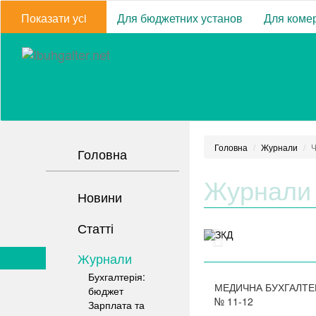
Показати усi
Для бюджетних установ
Для комер
Головна
Журнали
Ч
Головна
Журнали
Новини
Статті
Журнали
Бухгалтерія:
МЕДИЧНА БУХГАЛТЕ
бюджет
№
11-12
Зарплата та