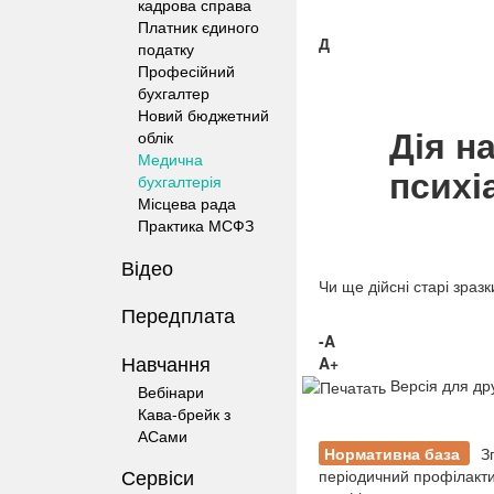
кадрова справа
Платник єдиного
Д
податку
Професійний
бухгалтер
Новий бюджетний
Дія н
облік
Медична
психі
бухгалтерія
Місцева рада
Практика МСФЗ
Відео
Чи ще дійсні старі зраз
Передплата
-A
Навчання
A+
Версія для др
Вебінари
Кава-брейк з
АСами
Нормативна база
З
Сервіси
періодичний профілактич