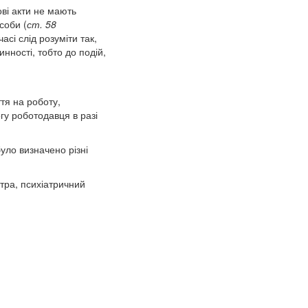
ові акти не мають
соби (
ст. 58
асі слід розуміти так,
нності, тобто до подій,
тя на роботу,
гу роботодавця в разі
уло визначено різні
атра, психіатричний