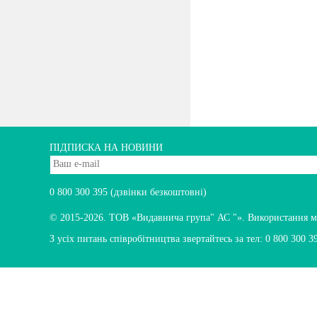
ПІДПИСКА НА НОВИНИ
0 800 300 395
(дзвінки безкоштовні)
© 2015-2026.
ТОВ «Видавнича група" АС "». Використання мате
З усіх питань співробітництва звертайтесь за тел:
0 800 300 3