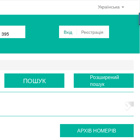
Українська
Вхід
Реєстрація
0 395
Розширений
ПОШУК
пошук
АРХIВ НОМЕРIВ