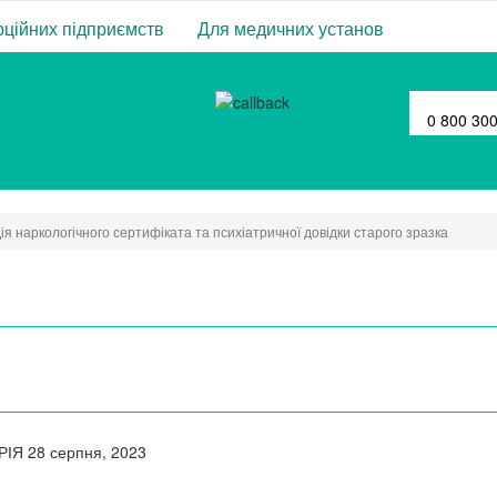
ційних підприємств
Для медичних установ
0 800 30
ія наркологічного сертифіката та психіатричної довідки старого зразка
РІЯ
28 серпня, 2023