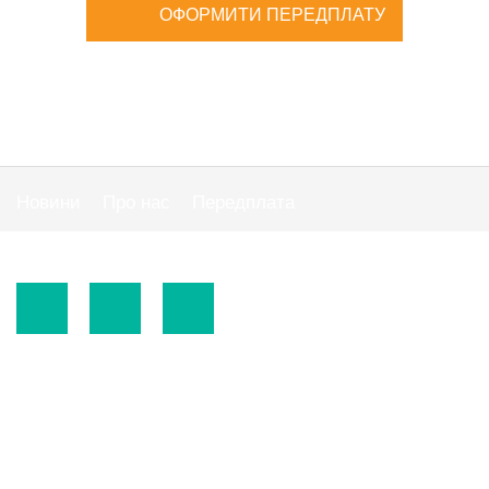
ОФОРМИТИ ПЕРЕДПЛАТУ
Новини
Про нас
Передплата
Публiчна оферта
© 2015-2026.
ТОВ «Видавнича група" АС "».
Використання матеріалів сайту
https://www.ibuhgalter.net
допускається за
зазначених нижче умов.