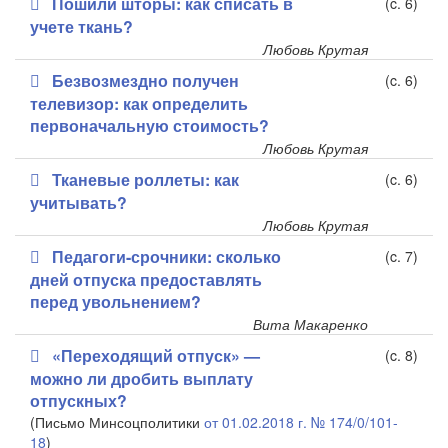
Пошили шторы: как списать в
(c. 6)
учете ткань?
Любовь Крутая
Безвозмездно получен
(c. 6)
телевизор: как определить
первоначальную стоимость?
Любовь Крутая
Тканевые роллеты: как
(c. 6)
учитывать?
Любовь Крутая
Педагоги-срочники: сколько
(c. 7)
дней отпуска предоставлять
перед увольнением?
Вита Макаренко
«Переходящий отпуск» —
(c. 8)
можно ли дробить выплату
отпускных?
(Письмо Минсоцполитики
от 01.02.2018 г. № 174/0/101-
18
)