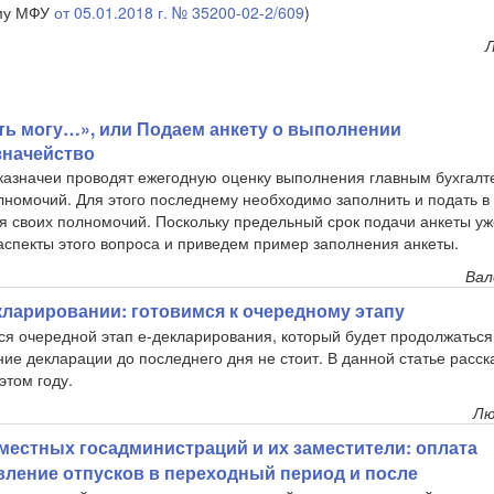
ьму МФУ
от 05.01.2018 г. № 35200-02-2/609
)
Л
ть могу…», или Подаем анкету о выполнении
значейство
 казначеи проводят ежегодную оценку выполнения главным бухгал
номочий. Для этого последнему необходимо заполнить и подать в 
я своих полномочий. Поскольку предельный срок подачи анкеты уж
спекты этого вопроса и приведем пример заполнения анкеты.
Вал
екларировании: готовимся к очередному этапу
лся очередной этап е-декларирования, который будет продолжаться
ие декларации до последнего дня не стоит. В данной статье расск
этом году.
Лю
местных госадминистраций и их заместители: оплата
вление отпусков в переходный период и после