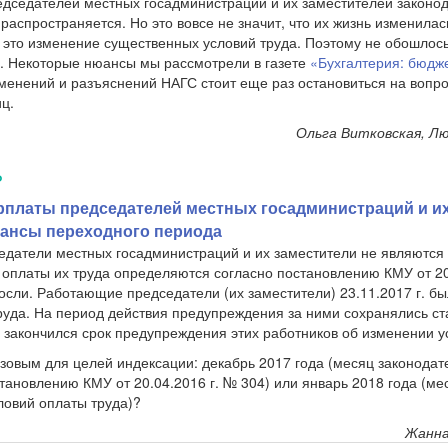
редседателей местных госадминистраций и их заместителей законод
распространяется. Но это вовсе не значит, что их жизнь изменилась
 это изменение существенных условий труда. Поэтому не обошлось
. Некоторые нюансы мы рассмотрели в газете
«Бухгалтерия: бюдже
зменений и разъяснений НАГС стоит еще раз остановиться на вопр
ц.
Ольга Витковская, Л
Ь
рплаты председателей местных госадминистраций и и
юансы переходного периода
дседатели местных госадминистраций и их заместители не являются
я оплаты их труда определяются согласно постановлению КМУ от 20
осли. Работающие председатели (их заместители) 23.11.2017 г. б
руда. На период действия предупреждения за ними сохранялись с
г. закончился срок предупреждения этих работников об изменении у
азовым для целей индексации: декабрь 2017 года (месяц законода
тановлению КМУ от 20.04.2016 г. № 304) или январь 2018 года (м
ловий оплаты труда)?
Жанна