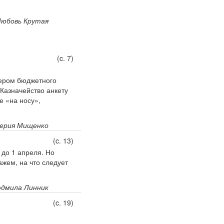
юбовь Крутая
(c. 7)
тером бюджетного
Казначейство анкету
е «на носу»,
ерия Мищенко
(c. 13)
 до 1 апреля. Но
ажем, на что следует
дмила Линник
(c. 19)