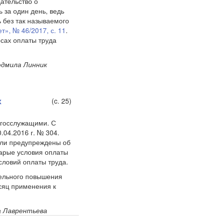
ательство о
 за один день, ведь
 без так называемого
т», № 46/2017, с. 11
.
осах оплаты труда
юдмила Линник
х
(c. 25)
 госслужащими. С
.04.2016 г. № 304.
ыли предупреждены об
тарые условия оплаты
словий оплаты труда.
тельного повышения
есяц применения к
 Лаврентьева