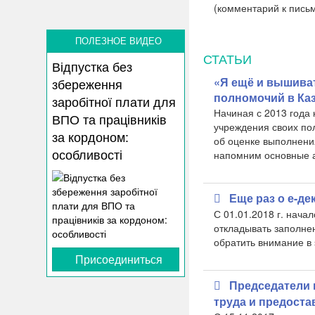
(комментарий к пис
ПОЛЕЗНОЕ ВИДЕО
СТАТЬИ
Відпустка без
«Я ещё и вышива
збереження
полномочий в Ка
заробітної плати для
Начиная с 2013 года
ВПО та працівників
учреждения своих пол
за кордоном:
об оценке выполнени
особливості
напомним основные а
Еще раз о е-д
С 01.01.2018 г. нача
откладывать заполнен
обратить внимание в 
Присоединиться
Председатели 
труда и предоста