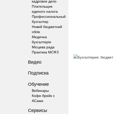
кадровое дело
Плательщик
единого налога
Профессиональный
бухгалтер
Новий бюджетний
облік
Медична
бухгалтерія
Місцева рада
Практика МСФЗ
Видео
Подписка
Обучение
Вебинары
Кофе-брейк с
АСами
Сервисы