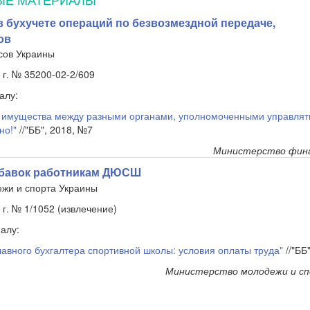
в бухучете операций по безвозмездной передаче,
ов
сов Украины
 г. № 35200-02-2/609
алу:
и имущества между разными органами, уполномоченными управлят
но!"
//"ББ", 2018, №7
Министерство фина
дбавок работникам ДЮСШ
жи и спорта Украины
 г. № 1/1052 (извлечение)
алу:
лавного бухгалтера спортивной школы: условия оплаты труда"
//"ББ
Министерство молодежи и с