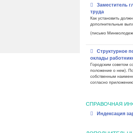
Заместитель г
труда
Как установить должн
дополнительные выпл
(письмо Минмолодеж
Структурное п
оклады работник
Городским советом с
положение о нем). По
собственным наимено
согласно приложению
СПРАВОЧНАЯ И
Индексация за
ДОПОЛНИТЕЛЬН