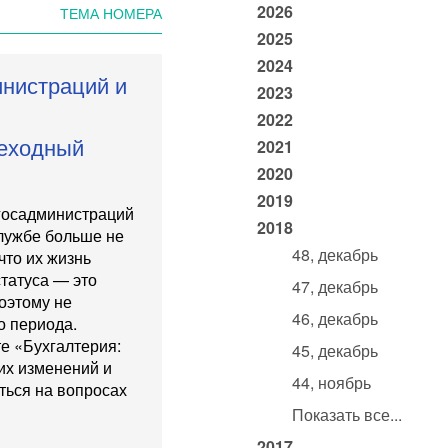
2026
ТЕМА НОМЕРА
2025
2024
нистраций и
2023
2022
реходный
2021
2020
2019
 госадминистраций
2018
службе больше не
48, декабрь
что их жизнь
статуса — это
47, декабрь
оэтому не
46, декабрь
о периода.
те
«Бухгалтерия:
45, декабрь
них изменений и
44, ноябрь
ться на вопросах
Показать все...
2017