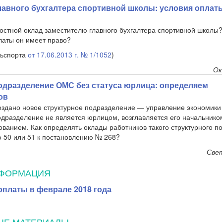
лавного бухгалтера спортивной школы: условия оплат
остной оклад заместителю главного бухгалтера спортивной школы?
аты он имеет право?
ьспорта
от 17.06.2013 г. № 1/1052
)
Ок
одразделение ОМС без статуса юрлица: определяем
ов
оздано новое структурное подразделение — управление экономики
дразделение не является юрлицом, возглавляется его начальником
ванием. Как определять оклады работников такого структурного 
 50 или 51 к постановлению № 268?
Све
НФОРМАЦИЯ
рплаты в феврале 2018 года
ЫЕ МАТЕРИАЛЫ