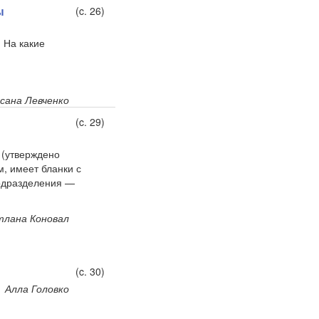
ы
(c. 26)
 На какие
сана Левченко
(c. 29)
 (утверждено
, имеет бланки с
подразделения —
тлана Коновал
(c. 30)
Алла Головко