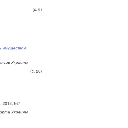
(c. 6)
ь имуществом:
нсов Украины
(c. 28)
", 2018, №7
порта Украины