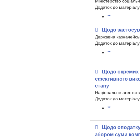
Міністерство соціально
​Додаток до матеріалу
""
Щодо застосу
Державна казначейсь
​Додаток до матеріалу
""
Щодо окремих 
ефективного вико
стану
Національне агентств
Додаток до матеріалу
""
Щодо оподатку
збором суми комп