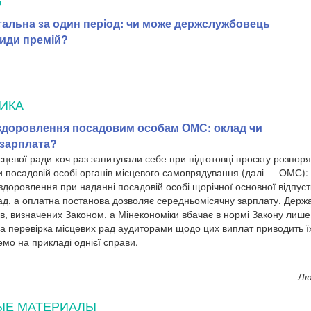
Ь
тальна за один період: чи може держслужбовець
иди премій?
ИКА
здоровлення посадовим особам ОМС: оклад чи
 зарплата?
ісцевої ради хоч раз запитували себе при підготовці проєкту розпо
и посадовій особі органів місцевого самоврядування (далі — ОМС):
здоровлення при наданні посадовій особі щорічної основної відпуст
ад, а оплатна постанова дозволяє середньомісячну зарплату. Дер
в, визначених Законом, а Мінекономіки вбачає в нормі Закону лише
а перевірка місцевих рад аудиторами щодо цих виплат приводить їх
мо на прикладі однієї справи.
Лю
ЫЕ МАТЕРИАЛЫ