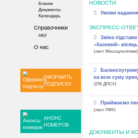
НОВОСТИ
Бланки
Документы
Умови надання 
Календарь
ЭКСПРЕСС-ОТВЕ
Справочники
НКУ
Зміна підстави
«базовий» місяць
О нас
(лист Мінсоцполітики)
Балансоутриму
на всю суму орен
ОФОРМИТЬ
ПОДПИСКУ
(ІПК ДПСУ)
Приймаємо пенс
(лист ПФУ)
АНОНС
НОМЕРОВ
ДОКУМЕНТЫ И К