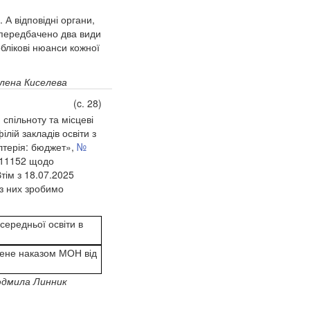
 А відповідні органи,
 передбачено два види
блікові нюанси кожної
лена Киселева
(c. 28)
 спільноту та місцеві
ій закладів освіти з
алтерія: бюджет»,
№
1115
2
щодо
Втім з 18.07.2025
з них зробимо
середньої освіти в
жене наказом МОН від
дмила Линник