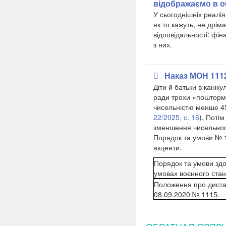
відображаємо в о
У сьогоднішніх реалія
як то кажуть, не дрі
відповідальності: фі
з них.
Наказ МОН 1112
Діти й батьки в канік
ради трохи «пошторми
чисельністю менше 45 
22/2025, с. 16
). Поті
зменшення чисельності
Порядок та умови № 1
акценти.
Порядок та умови здо
умовах воєнного стан
Положення про дистан
08.09.2020 № 1115.