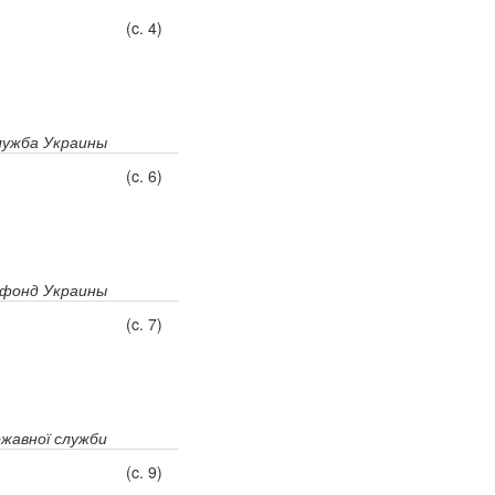
(c. 4)
лужба Украины
(c. 6)
 фонд Украины
(c. 7)
жавної служби
(c. 9)