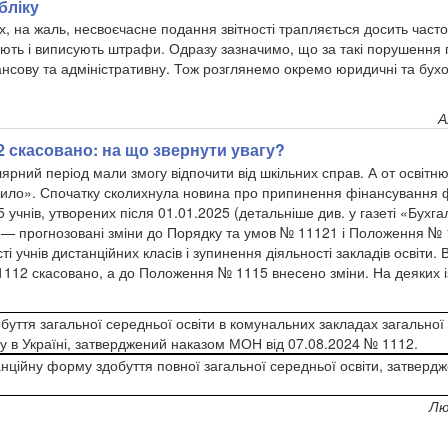
бліку
х, на жаль, несвоєчасне подання звітності трапляється досить часто.
мають і виписують штрафи. Одразу зазначимо, що за такі порушення
нансову та адміністративну. Тож розглянемо окремо юридичні та бухо
А
 скасовано: на що звернути увагу?
улярний період мали змогу відпочити від шкільних справ. А от освітню
ло». Спочатку сколихнула новина про припинення фінансування філ
учнів, утворених після 01.01.2025 (детальніше див. у газеті «Бухг
м — прогнозовані зміни до Порядку та умов № 1112
1
і Положення № 
 учнів дистанційних класів і зупинення діяльності закладів освіти. 
112 скасовано, а до Положення № 1115 внесено зміни. На деяких і
буття загальної середньої освіти в комунальних закладах загальної 
у в Україні, затверджений наказом МОН від 07.08.2024 № 1112.
ційну форму здобуття повної загальної середньої освіти, затверд
Лю