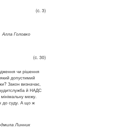
(c. 3)
Алла Головко
(c. 30)
рядження чи рішення
 який допустимий
ки? Закон визначає,
жаудитслужба й НАДС
 мінімальну межу.
 до суду. А що ж
дмила Линник