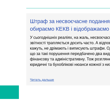
Штраф за несвоєчасне подання 
обираємо КЕКВ і відображаємо 
У сьогоднішніх реаліях, на жаль, несвоєча
звітності трапляється досить часто. А відпов
кажуть, не дрімають і виписують штрафи. О
що за такі порушення передбачено два види
фінансову та адміністративну. Тож розгля
юридичні та бухоблікові нюанси кожної з ни
Читать дальше