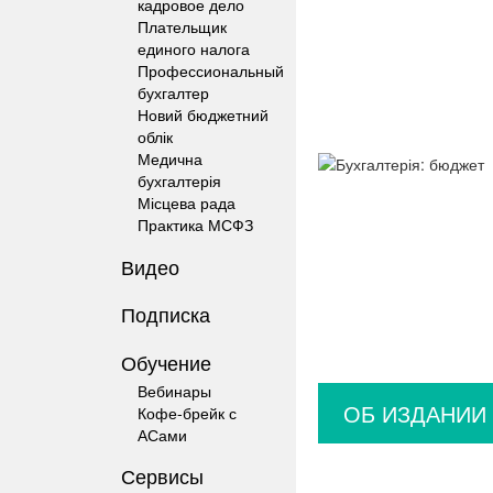
кадровое дело
Плательщик
единого налога
Профессиональный
бухгалтер
Новий бюджетний
облік
Медична
бухгалтерія
Місцева рада
Практика МСФЗ
Видео
Подписка
Обучение
Вебинары
ОБ ИЗДАНИИ
Кофе-брейк с
АСами
Сервисы