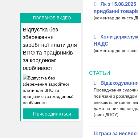
Як з 15.08.202
придбанні товарі
(коментар до листа Д
ПОЛЕЗНОЕ ВИДЕО
Відпустка без
збереження
Коли держслуж
НАДС
заробітної плати для
(коментар до роз’яс
ВПО та працівників
за кордоном:
особливості
СТАТЬИ
Відшкодування 
Провадження судочинс
пов’язані з розглядом
вникають питання, які
дамо на них відповідь
Присоединиться
(лист ДПСУ)
Штраф за несвоєч