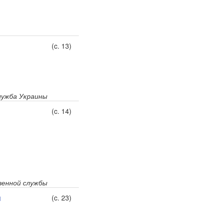
(c. 13)
лужба Украины
(c. 14)
венной службы
м
(c. 23)