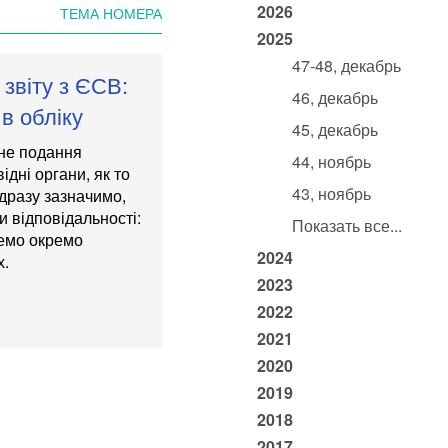
2026
ТЕМА НОМЕРА
2025
47-48, декабрь
звіту з ЄСВ:
46, декабрь
в обліку
45, декабрь
сне подання
44, ноябрь
ідні органи, як то
43, ноябрь
дразу зазначимо,
 відповідальності:
Показать все...
немо окремо
2024
х.
2023
2022
2021
2020
2019
2018
2017