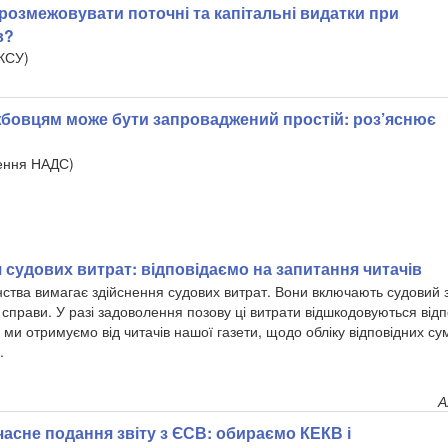
5 розмежовувати поточні та капітальні видатки при
в?
КСУ)
бовцям може бути запроваджений простій: роз’яснює
нення НАДС)
судових витрат: відповідаємо на запитання читачів
тва вимагає здійснення судових витрат. Вони включають судовий зб
 справи. У разі задоволення позову ці витрати відшкодовуються відпо
 ми отримуємо від читачів нашої газети, щодо обліку відповідних су
.
А
асне подання звіту з ЄСВ: обираємо КЕКВ і