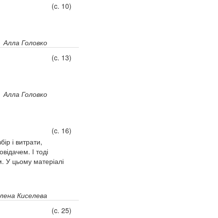
(c. 10)
Алла Головко
(c. 13)
Алла Головко
(c. 16)
ір і витрати,
відачем. І тоді
м. У цьому матеріалі
лена Киселева
(c. 25)