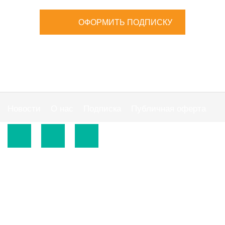
ОФОРМИТЬ ПОДПИСКУ
Новости
О нас
Подписка
Публичная оферта
© 2015-2026.
ООО «Издательская группа "АС"».
Использование материалов сайта
https://www.ibuhgalter.net
допускается на
оговоренных ниже условиях.
По всем вопросам сотрудничества обращайтесь по