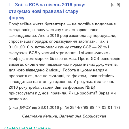
Звіт з ЄСВ за січень 2016 року:
(c. 9)
стикуємо нові правила і стару
форму
Професійне життя бухгалтера — це постійне подолання
складнощів, значну частину яких створює наше
законодавство. Але в 2016 році законодавці порадували,
спростивши порядок оподаткування зарплати. Так, з
01.01.2016 р. встановили єдину ставку ЄСВ — 22 % і
скасували ЄСВ у частині утримання. І зі «знижуючим»
коефіцієнтом мороки більше немає. Проте ЄСВ-революція
вимагає оновлення підзаконних нормативних документів,
для чого відведено 2 місяці. Робота в цьому напрямі
проводиться, але на сьогодні, за фактом, нова звітність
знаходиться на етапі узгодження. У результаті за січень
2016 року треба старий Звіт за формою № Д4
пристосувати під нові правила. Як це зробити? Зараз ми
розповімо.
(лист ДФСУ від 28.01.2016 р. № 2844/7/99-99-17-03-01-17)
Светлана Кепина, Валентина Боршовская
ОБРАТНАЯ СВЯЗЬ