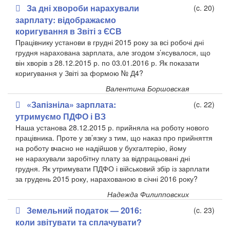
За дні хвороби нарахували
(c. 20)
зарплату: відображаємо
коригування в Звіті з ЄСВ
Працівнику установи в
грудні 2015 року за
всі робочі дні
грудня нарахована зарплата, але згодом з’ясувалося, що
він хворів з
28.12.2015 р. по
03.01.2016 р. Як показати
коригування у
Звіті за
формою № Д4?
Валентина Боршовская
«Запізніла» зарплата:
(c. 22)
утримуємо ПДФО і ВЗ
Наша установа 28.12.2015 р. прийняла на
роботу нового
працівника. Проте у
зв’язку з
тим, що наказ про прийняття
на
роботу вчасно не
надійшов у
бухгалтерію, йому
не
нарахували заробітну плату за
відпрацьовані дні
грудня. Як утримувати ПДФО і
військовий збір із
зарплати
за
грудень 2015 року, нарахованою в
січні 2016 року?
Надежда Филипповских
Земельний податок — 2016:
(c. 23)
коли звітувати та сплачувати?