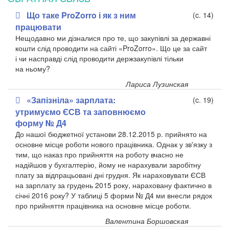
Що таке ProZorro і як з ним
(c. 14)
працювати
Нещодавно ми дізналися про те, що закупівлі за
державні
кошти слід проводити на
сайті «ProZorro». Що це за
сайт
і
чи насправді слід проводити держзакупівлі тільки
на
ньому?
Лариса Лузинская
«Запізніла» зарплата:
(c. 19)
утримуємо ЄСВ та заповнюємо
форму № Д4
До нашої бюджетної установи 28.12.2015 р. прийнято на
основне місце роботи нового працівника. Однак у зв'язку з
тим, що наказ про прийняття на роботу вчасно не
надійшов у бухгалтерію, йому не нарахували заробітну
плату за відпрацьовані дні грудня. Як нараховувати ЄСВ
на зарплату за грудень 2015 року, нараховану фактично в
січні 2016 року? У таблиці 5 форми № Д4 ми внесли рядок
про прийняття працівника на основне місце роботи.
Валентина Боршовская