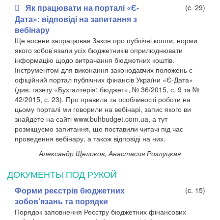
Як працювати на порталі «Є-
(c. 29)
Дата»: відповіді на запитання з
вебінару
Ще восени запрацював Закон про публічні кошти, норми
якого зобов’язали усіх бюджетників оприлюднювати
інформацію щодо витрачання бюджетних коштів.
Інструментом для виконання законодавчих положень є
офіційний портал публічних фінансів України «Є-Дата»
(див. газету «Бухгалтерія: бюджет», № 36/2015, с. 9 та №
42/2015, с. 23). Про правила та особливості роботи на
цьому порталі ми говорили на вебінарі, запис якого ви
знайдете на сайті www.buhbudget.com.ua, а тут
розміщуємо запитання, що поставили читачі під час
проведення вебінару, а також відповіді на них.
Александр Щелоков, Анастасия Розлуцкая
ДОКУМЕНТЫ ПОД РУКОЙ
Форми реєстрів бюджетних
(c. 15)
зобов’язань та порядки
Порядок заповнення Реєстру бюджетних фінансових