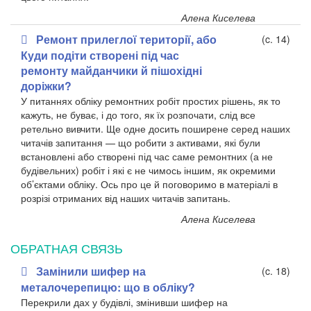
Алена Киселева
Ремонт прилеглої території, або
(c. 14)
Куди подіти створені під час
ремонту майданчики й пішохідні
доріжки?
У питаннях обліку ремонтних робіт простих рішень, як то
кажуть, не буває, і до того, як їх розпочати, слід все
ретельно вивчити. Ще одне досить поширене серед наших
читачів запитання — що робити з активами, які були
встановлені або створені під час саме ремонтних (а не
будівельних) робіт і які є не чимось іншим, як окремими
об’єктами обліку. Ось про це й поговоримо в матеріалі в
розрізі отриманих від наших читачів запитань.
Алена Киселева
ОБРАТНАЯ СВЯЗЬ
Замінили шифер на
(c. 18)
металочерепицю: що в обліку?
Перекрили дах у будівлі, змінивши шифер на