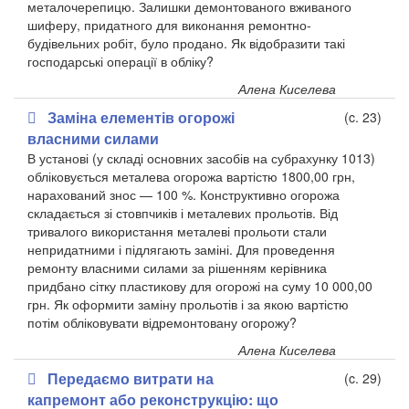
металочерепицю. Залишки демонтованого вживаного
шиферу, придатного для виконання ремонтно-
будівельних робіт, було продано. Як відобразити такі
господарські операції в обліку?
Алена Киселева
Заміна елементів огорожі
(c. 23)
власними силами
В установі (у складі основних засобів на субрахунку 1013)
обліковується металева огорожа вартістю 1800,00 грн,
нарахований знос — 100 %. Конструктивно огорожа
складається зі стовпчиків і металевих прольотів. Від
тривалого використання металеві прольоти стали
непридатними і підлягають заміні. Для проведення
ремонту власними силами за рішенням керівника
придбано сітку пластикову для огорожі на суму 10 000,00
грн. Як оформити заміну прольотів і за якою вартістю
потім обліковувати відремонтовану огорожу?
Алена Киселева
Передаємо витрати на
(c. 29)
капремонт або реконструкцію: що