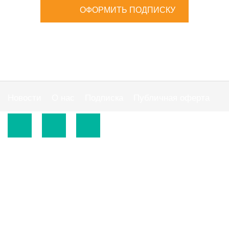
ОФОРМИТЬ ПОДПИСКУ
Новости
О нас
Подписка
Публичная оферта
© 2015-2026.
ООО «Издательская группа "АС"».
Использование материалов сайта
https://www.ibuhgalter.net
допускается на
оговоренных ниже условиях.
По всем вопросам сотрудничества обращайтесь по
тел:
0 800 300 395
, email:
info@ibuhgalter.net