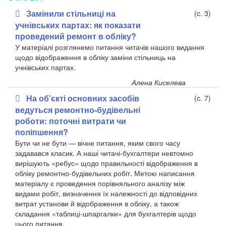
Замінили стільниці на
(c. 3)
учнівських партах: як показати
проведений ремонт в обліку?
У матеріалі розглянемо питання читачів нашого видання
щодо відображення в обліку заміни стільниць на
учнівських партах.
Алена Киселева
На об’єкті основних засобів
(c. 7)
ведуться ремонтно-будівельні
роботи: поточні витрати чи
поліпшення?
Бути чи не бути — вічне питання, яким свого часу
задавався класик. А наші читачі-бухгалтери невтомно
вирішують «ребус» щодо правильності відображення в
обліку ремонтно-будівельних робіт. Метою написання
матеріалу є проведення порівняльного аналізу між
видами робіт, визначення їх належності до відповідних
витрат установи й відображення в обліку, а також
складання «таблиці-шпаргалки» для бухгалтерів щодо
цього питання.