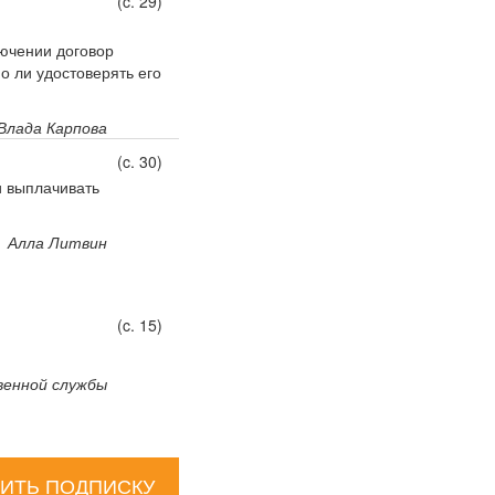
(c. 29)
лючении договор
о ли удостоверять его
Влада Карпова
(c. 30)
и выплачивать
Алла Литвин
(c. 15)
венной службы
ИТЬ ПОДПИСКУ