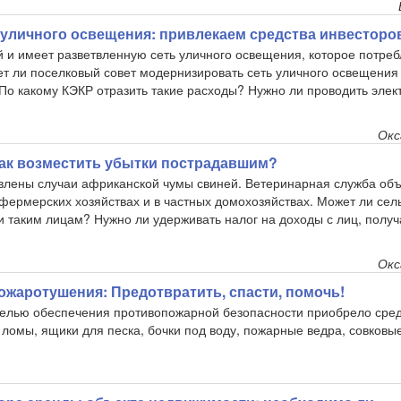
уличного освещения: привлекаем средства инвесторо
 и имеет разветвленную сеть уличного освещения, которое потреб
ет ли поселковый совет модернизировать сеть уличного освещения
По какому КЭКР отразить такие расходы? Нужно ли проводить элек
Окс
как возместить убытки пострадавшим?
влены случаи африканской чумы свиней. Ветеринарная служба объ
фермерских хозяйствах и в частных домохозяйствах. Может ли сел
и таким лицам? Нужно ли удерживать налог на доходы с лиц, полу
Окс
пожаротушения: Предотвратить, спасти, помочь!
елью обеспечения противопожарной безопасности приобрело сред
 ломы, ящики для песка, бочки под воду, пожарные ведра, совковые