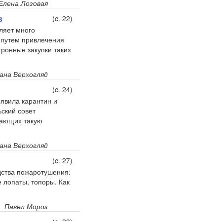
Елена Лозовая
в
(c. 22)
ляет много
 путем привлечения
тронные закупки таких
ана Верхогляд
(c. 24)
явила карантин и
ьский совет
чающих такую
ана Верхогляд
(c. 27)
ства пожаро­тушения:
 лопаты, топоры. Как
Павел Мороз