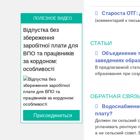
Староста ОТГ:
ПОЛЕЗНОЕ ВИДЕО
​(комментарий к пис
Відпустка без
збереження
СТАТЬИ
заробітної плати для
ВПО та працівників
Объединение т
заведениях обра
за кордоном:
​В предлагаемой ста
особливості
образования при соз
ОБРАТНАЯ СВЯЗ
Водоснабжение
плату?
Присоединиться
Должен ли сельский с
уплачивать рентную п
а не сельский совет.