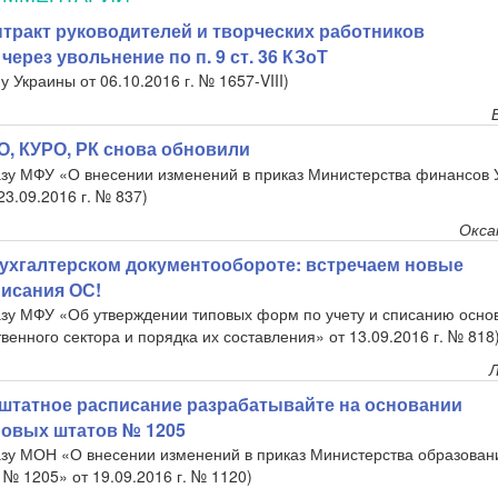
нтракт руководителей и творческих работников
через увольнение по п. 9 ст. 36 КЗоТ
 Украины от 06.10.2016 г. № 1657-VIII)
О, КУРО, РК снова обновили
казу МФУ «О внесении изменений в приказ Министерства финансов 
23.09.2016 г. № 837)
Окса
ухгалтерском документообороте: встречаем новые
писания ОС!
казу МФУ «Об утверждении типовых форм по учету и списанию осно
венного сектора и порядка их составления» от 13.09.2016 г. № 818
Л
штатное расписание разрабатывайте на основании
овых штатов № 1205
азу МОН «О внесении изменений в приказ Министерства образовани
 № 1205» от 19.09.2016 г. № 1120)