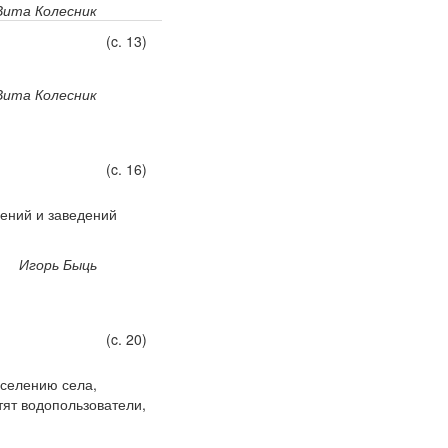
Вита Колесник
(c. 13)
Вита Колесник
(c. 16)
ений и заведений
Игорь Быць
(c. 20)
аселению села,
тят водопользователи,