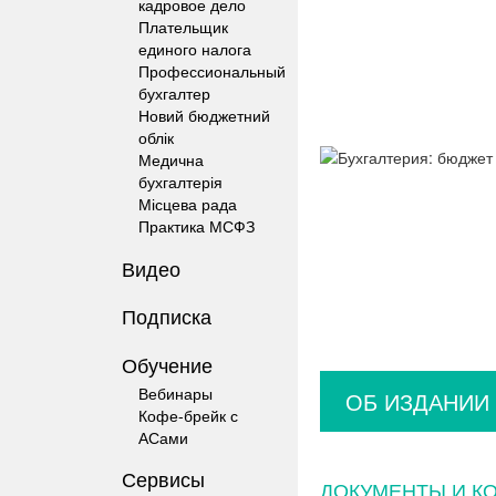
кадровое дело
Плательщик
единого налога
Профессиональный
бухгалтер
Новий бюджетний
облік
Медична
бухгалтерія
Місцева рада
Практика МСФЗ
Видео
Подписка
Обучение
Вебинары
ОБ ИЗДАНИИ
Кофе-брейк с
АСами
Сервисы
ДОКУМЕНТЫ И К