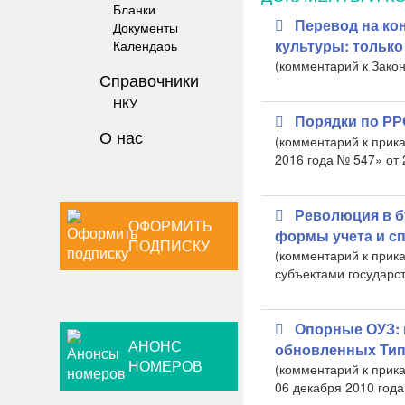
Бланки
Перевод на ко
Документы
культуры: только 
Календарь
(комментарий к Закону
Справочники
НКУ
Порядки по РР
О нас
​(комментарий к при
2016 года № 547» от 
Революция в б
ОФОРМИТЬ
формы учета и с
ПОДПИСКУ
​(комментарий к при
субъектами государст
Опорные ОУЗ: 
АНОНС
обновленных Тип
НОМЕРОВ
(комментарий к прик
06 декабря 2010 года