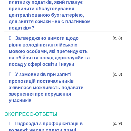
платнику податків, який планує
припинити обслуговування
централізованою бухгалтерією,
для зняття ознаки «не є платником
податків»?
Затверджено вимоги щодо
(c. 8)
рівня володіння англійською
мовою особами, які претендують
на обійняття посад держслужби та
посад у сфері освіти і науки
У замовників при запиті
(c. 8)
пропозицій постачальників
з’явилася можливість подавати
звернення про порушення
учасників
ЭКСПРЕСС-ОТВЕТЫ
Підрозділ з профорієнтації в
(c. 9)
коледжі: умови оплати праці