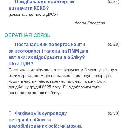
Придбаваємо принтер: як
(c. 24)
визначити КЕКВ?
(коментар до листа ДКСУ)
Алена Киселева
ОБРАТНАЯ СВЯЗЬ
Постачальник повертає кошти
(c. 28)
за неотоварені талони на ПММ для
автівки: як відобразити в обліку?
Що з ПДВ?
Постачальник відмовляється відпускати бензин у зв’язку з
різким зростанням цін на пальне і пропонує повернути
кошти в частині неотоварених талонів. Талони були
придбані у грудні 2025 року. Як відобразити таке
повернення коштів в обліку?
Фахівець із супроводу
(c. 30)
ветеранів війни та
демобілізованих осіб: чи можна