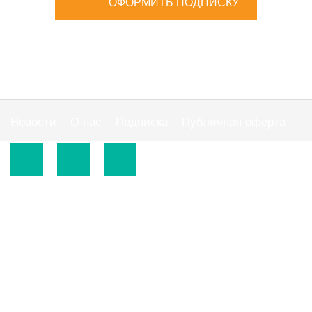
ОФОРМИТЬ ПОДПИСКУ
Новости
О нас
Подписка
Публичная оферта
© 2015-2026.
ООО «Издательская группа "АС"».
Использование материалов сайта
https://www.ibuhgalter.net
допускается на
оговоренных ниже условиях.
По всем вопросам сотрудничества обращайтесь по
тел:
0 800 300 395
, email:
info@ibuhgalter.net