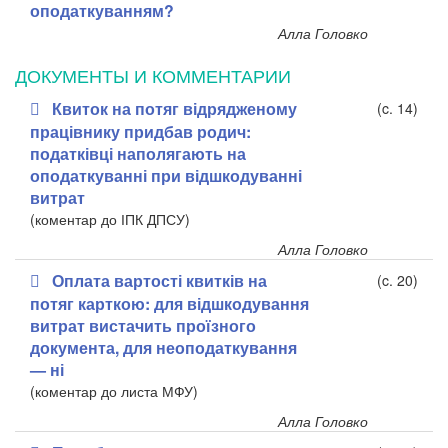
оподаткуванням?
Алла Головко
ДОКУМЕНТЫ И КОММЕНТАРИИ
Квиток на потяг відрядженому
(c. 14)
працівнику придбав родич:
податківці наполягають на
оподаткуванні при відшкодуванні
витрат
(коментар до ІПК ДПСУ)
Алла Головко
Оплата вартості квитків на
(c. 20)
потяг карткою: для відшкодування
витрат вистачить проїзного
документа, для неоподаткування
— ні
(коментар до листа МФУ)
Алла Головко