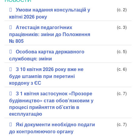
Умови надання консультацій у
(c. 2)
квітні 2026 року
Атестація педагогічних
(c. 3)
працівників: зміни до Положення
№ 805
Особова картка державного
(c. 5)
службовця: зміни
З 10 квітня 2026 року вже не
(c. 6)
буде штампів при перетині
кордону з ЄС
З 1 квітня застосунок «Прозоре
(c. 7)
будівництво» став обов’язковим у
процесі прийняття об’єктів в
експлуатацію
Які документи необхідно подати
(c. 7)
до контролюючого органу