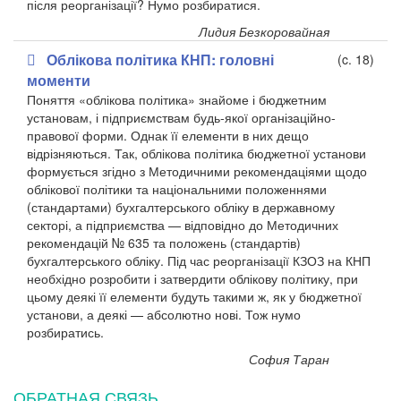
після реорганізації? Нумо розбиратися.
Лидия Безкоровайная
Облікова політика КНП: головні
(c. 18)
моменти
Поняття «облікова політика» знайоме і бюджетним
установам, і підприємствам будь-якої організаційно-
правової форми. Однак її елементи в них дещо
відрізняються. Так, облікова політика бюджетної установи
формується згідно з Методичними рекомендаціями щодо
облікової політики та національними положеннями
(стандартами) бухгалтерського обліку в державному
секторі, а підприємства — відповідно до Методичних
рекомендацій № 635 та положень (стандартів)
бухгалтерського обліку. Під час реорганізації КЗОЗ на КНП
необхідно розробити і затвердити облікову політику, при
цьому деякі її елементи будуть такими ж, як у бюджетної
установи, а деякі — абсолютно нові. Тож нумо
розбиратись.
София Таран
ОБРАТНАЯ СВЯЗЬ