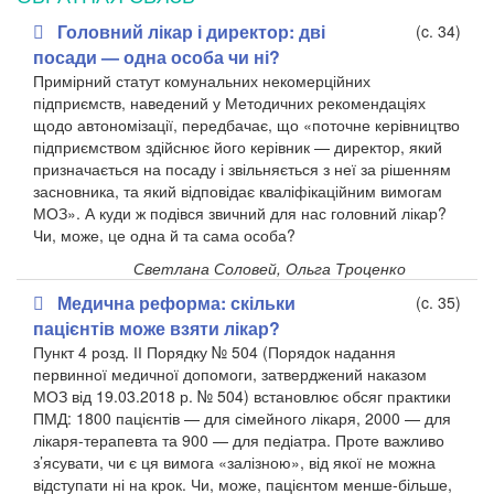
Головний лікар і директор: дві
(c. 34)
посади — одна особа чи ні?
Примірний статут комунальних некомерційних
підприємств, наведений у Методичних рекомендаціях
щодо автономізації, передбачає, що «поточне керівництво
підприємством здійснює його керівник — директор, який
призначається на посаду і звільняється з неї за рішенням
засновника, та який відповідає кваліфікаційним вимогам
МОЗ». А куди ж подівся звичний для нас головний лікар?
Чи, може, це одна й та сама особа?
Светлана Соловей, Ольга Троценко
Медична реформа: скільки
(c. 35)
пацієнтів може взяти лікар?
Пункт 4 розд. ІІ Порядку № 504 (Порядок надання
первинної медичної допомоги, затверджений наказом
МОЗ від 19.03.2018 р. № 504) встановлює обсяг практики
ПМД: 1800 пацієнтів — для сімейного лікаря, 2000 — для
лікаря-терапевта та 900 — для педіатра. Проте важливо
з’ясувати, чи є ця вимога «залізною», від якої не можна
відступати ні на крок. Чи, може, пацієнтом менше-більше,