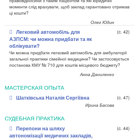
правовідносини з таким пацієнтом та які юридичні
моменти слід врахувати, щоб заклад гарантовано отримав
ці кошти?
Олег Юдин
Легковий автомобіль для
(c. 42)
АЗПСМ: чи можна придбати та як
облікувати?
Чи можна придбати легковий автомобіль для амбулаторії
загальної практики сімейної медицини? Чи застосовується
постанова КМУ № 710 для коштів місцевого бюджету?
Анна Даниленко
МАСТЕРСКАЯ ОПЫТА
Шатківська Наталія Сергіївна
(c. 47)
Ирина Басова
СУДЕБНАЯ ПРАКТИКА
Перепони на шляху
(c. 44)
автономізації медичних закладів,