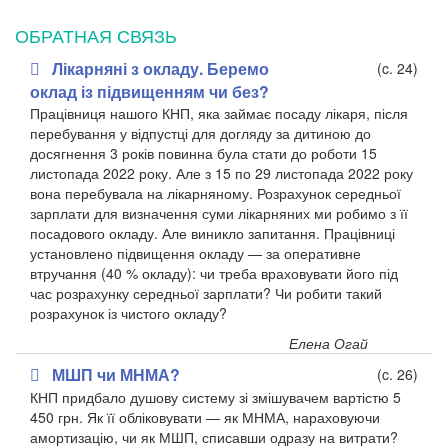
ОБРАТНАЯ СВЯЗЬ
Лікарняні з окладу. Беремо
(c. 24)
оклад із підвищенням чи без?
Працівниця нашого КНП, яка займає посаду лікаря, після
перебування у відпустці для догляду за дитиною до
досягнення 3 років повинна була стати до роботи 15
листопада 2022 року. Але з 15 по 29 листопада 2022 року
вона перебувала на лікарняному. Розрахунок середньої
зарплати для визначення суми лікарняних ми робимо з її
посадового окладу. Але виникло запитання. Працівниці
установлено підвищення окладу — за оперативне
втручання (40 % окладу): чи треба враховувати його під
час розрахунку середньої зарплати? Чи робити такий
розрахунок із чистого окладу?
Елена Огай
МШП чи МНМА?
(c. 26)
КНП придбало душову систему зі змішувачем вартістю 5
450 грн. Як її обліковувати — як МНМА, нараховуючи
амортизацію, чи як МШП, списавши одразу на витрати?