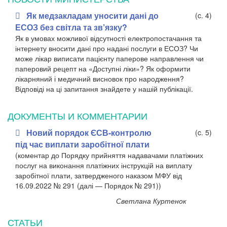
Як медзакладам уносити дані до
(c. 4)
ЕСОЗ без світла та зв’язку?
Як в умовах можливої відсутності електропостачання та
інтернету вносити дані про надані послуги в ЕСОЗ? Чи
може лікар виписати пацієнту паперове направлення чи
паперовий рецепт на «Доступні ліки»? Як оформити
лікарняний і медичний висновок про народження?
Відповіді на ці запитання знайдете у нашій публікації.
ДОКУМЕНТЫ И КОММЕНТАРИИ
Новий порядок ЄСВ-контролю
(c. 5)
під час виплати заробітної плати
(коментар до Порядку прийняття надавачами платіжних
послуг на виконання платіжних інструкцій на виплату
заробітної плати, затвердженого наказом МФУ від
16.09.2022 № 291 (далі — Порядок № 291))
Светлана Куртенок
СТАТЬИ