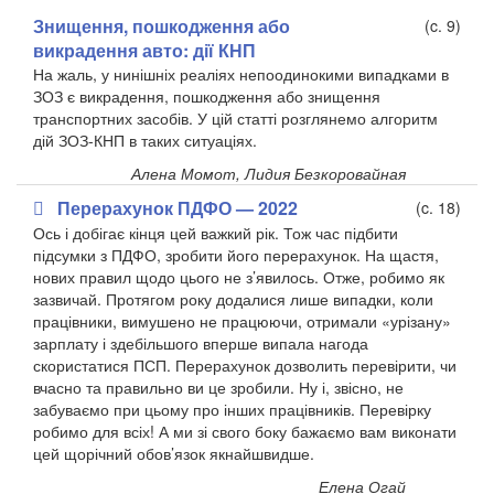
Знищення, пошкодження або
(c. 9)
викрадення авто: дії КНП
На жаль, у нинішніх реаліях непоодинокими випадками в
ЗОЗ є викрадення, пошкодження або знищення
транспортних засобів. У цій статті розглянемо алгоритм
дій ЗОЗ-КНП в таких ситуаціях.
Алена Момот, Лидия Безкоровайная
Перерахунок ПДФО — 2022
(c. 18)
Ось і добігає кінця цей важкий рік. Тож час підбити
підсумки з ПДФО, зробити його перерахунок. На щастя,
нових правил щодо цього не з’явилось. Отже, робимо як
зазвичай. Протягом року додалися лише випадки, коли
працівники, вимушено не працюючи, отримали «урізану»
зарплату і здебільшого вперше випала нагода
скористатися ПСП. Перерахунок дозволить перевірити, чи
вчасно та правильно ви це зробили. Ну і, звісно, не
забуваємо при цьому про інших працівників. Перевірку
робимо для всіх! А ми зі свого боку бажаємо вам виконати
цей щорічний обов’язок якнайшвидше.
Елена Огай