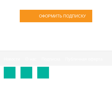
ОФОРМИТЬ ПОДПИСКУ
Новости
О нас
Подписка
Публичная оферта
© 2015-2026.
ООО «Издательская группа "АС"».
Использование материалов сайта
https://www.ibuhgalter.net
допускается на
оговоренных ниже условиях.