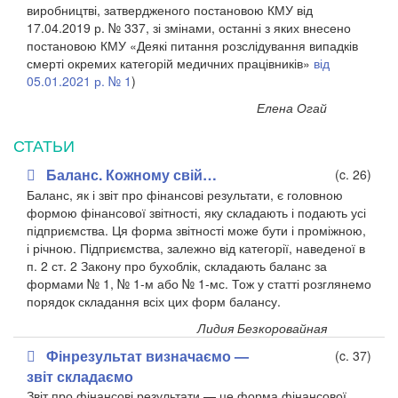
виробництві, затвердженого постановою КМУ від
17.04.2019 р. № 337, зі змінами, останні з яких внесено
постановою КМУ «Деякі питання розслідування випадків
смерті окремих категорій медичних працівників»
від
05.01.2021 р. № 1
)
Елена Огай
СТАТЬИ
Баланс. Кожному свій…
(c. 26)
Баланс, як і звіт про фінансові результати, є головною
формою фінансової звітності, яку складають і подають усі
підприємства. Ця форма звітності може бути і проміжною,
і річною. Підприємства, залежно від категорії, наведеної в
п. 2 ст. 2 Закону про бухоблік, складають баланс за
формами № 1, № 1-м або № 1-мс. Тож у статті розглянемо
порядок складання всіх цих форм балансу.
Лидия Безкоровайная
Фінрезультат визначаємо —
(c. 37)
звіт складаємо
Звіт про фінансові результати — це форма фінансової