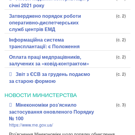
січні 2021 року
Затверджено порядок роботи
(c. 2)
оперативно-диспетчерських
служб центрів ЕМД
Інформаційна система
(c. 2)
трансплантації: є Положення
Оплата праці медпрацівників,
(c. 2)
залучених за «ковід-контрактом»
Звіт з ЄСВ за грудень подаємо
(c. 2)
за старою формою
НОВОСТИ МИНИСТЕРСТВА
Мінекономіки роз’яснило
(c. 3)
застосування оновленого Порядку
№ 100
https://www.me.gov.ua/
Роз’яснення Мінекономіки щодо порядку обчислення