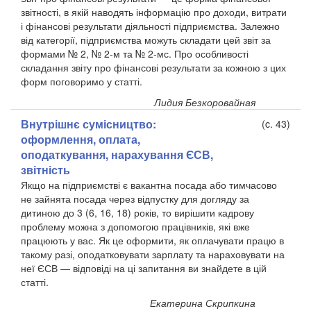
звітності, в якій наводять інформацію про доходи, витрати
і фінансові результати діяльності підприємства. Залежно
від категорії, підприємства можуть складати цей звіт за
формами № 2, № 2-м та № 2-мс. Про особливості
складання звіту про фінансові результати за кожною з цих
форм поговоримо у статті.
Лидия Безкоровайная
Внутрішнє сумісництво:
(c. 43)
оформлення, оплата,
оподаткування, нарахування ЄСВ,
звітність
Якщо на підприємстві є вакантна посада або тимчасово
не зайнята посада через відпустку для догляду за
дитиною до 3 (6, 16, 18) років, то вирішити кадрову
проблему можна з допомогою працівників, які вже
працюють у вас. Як це оформити, як оплачувати працю в
такому разі, оподатковувати зарплату та нараховувати на
неї ЄСВ — відповіді на ці запитання ви знайдете в цій
статті.
Екатерина Скрипкина