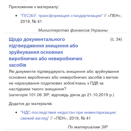
Приложение к материалу:
"П(С)БУ: трансформация стандартизации"
// «ПЕН»,
2019, № 41
Министерство финансов Украины
Щодо документального
(c. 34)
підтвердження знищення або
зруйнування основних
виробничих або невиробничих
засобів
Які документи підтверджують знищення або зруйнування
основних виробничих або невиробничих засобів з метою
не нарахування податкових зобов’язань з ПДВ за
наслідками такого знищення?
(категорія 101.06 ЗІР; відповідь діяла до 21.10.2019 р.)
Додаток до матеріалів:
"НДС-последствия недостач при инвентаризации:
свежий взгляд"
// «ПЕН», 2019, № 41
По материалам ЗІР