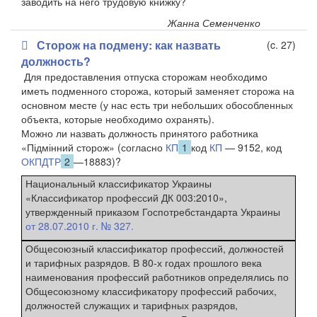
заводить на него трудовую книжку?
Жанна Семенченко
Сторож на подмену: как назвать
(c. 27)
должность?
Для предоставления отпуска сторожам необходимо
иметь подменного сторожа, который заменяет сторожа на
основном месте (у нас есть три небольших обособленных
объекта, которые необходимо охранять).
Можно ли назвать должность принятого работника
«Підмінний сторож» (согласно
КП
1
код
КП
— 9152, код
ОКПДТР
2
—18883)?
Национальный классификатор Украины
«Классификатор профессий ДК 003:2010»,
утвержденный приказом Госпотребстандарта Украины
от 28.07.2010 г. № 327.
Общесоюзный классификатор профессий, должностей
и тарифных разрядов. В 80-х годах прошлого века
наименования профессий работников определялись по
Общесоюзному классификатору профессий рабочих,
должностей служащих и тарифных разрядов,