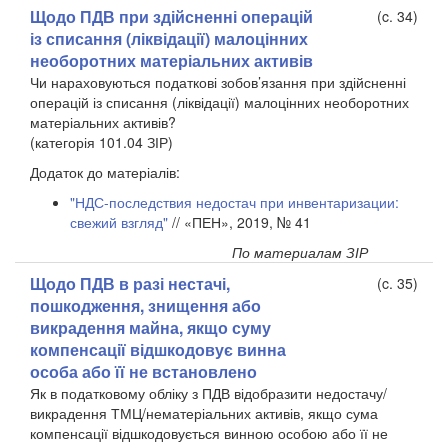
Щодо ПДВ при здійсненні операцій
(c. 34)
із списання (ліквідації) малоцінних
необоротних матеріальних активів
Чи нараховуються податкові зобов’язання при здійсненні
операцій із списання (ліквідації) малоцінних необоротних
матеріальних активів?
(категорія 101.04 ЗІР)
Додаток до матеріалів:
"НДС-последствия недостач при инвентаризации:
свежий взгляд"
// «ПЕН», 2019, № 41
По материалам ЗІР
Щодо ПДВ в разі нестачі,
(c. 35)
пошкодження, знищення або
викрадення майна, якщо суму
компенсації відшкодовує винна
особа або її не встановлено
Як в податковому обліку з ПДВ відобразити недостачу/
викрадення ТМЦ/нематеріальних активів, якщо сума
компенсації відшкодовується винною особою або її не