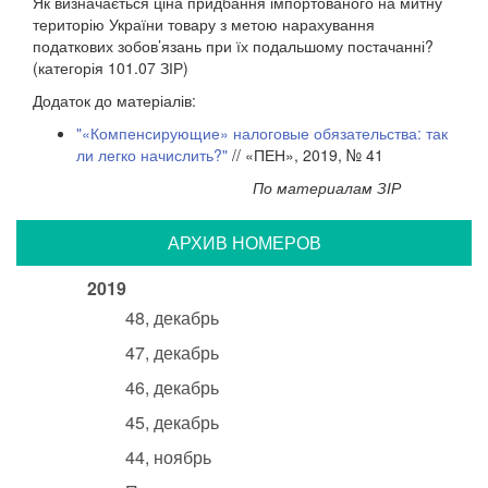
Як визначається ціна придбання імпортованого на митну
територію України товару з метою нарахування
податкових зобов’язань при їх подальшому постачанні?
(категорія 101.07 ЗІР)
Додаток до матеріалів:
"«Компенсирующие» налоговые обязательства: так
ли легко начислить?"
// «ПЕН», 2019, № 41
По материалам ЗІР
АРХИВ НОМЕРОВ
2019
48, декабрь
47, декабрь
46, декабрь
45, декабрь
44, ноябрь