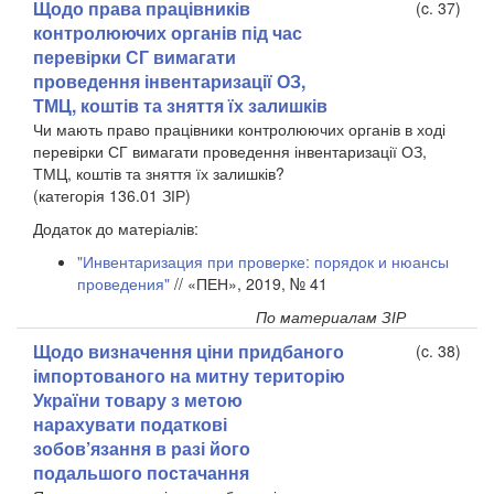
Щодо права працівників
(c. 37)
контролюючих органів під час
перевірки СГ вимагати
проведення інвентаризації ОЗ,
ТМЦ, коштів та зняття їх залишків
Чи мають право працівники контролюючих органів в ході
перевірки СГ вимагати проведення інвентаризації ОЗ,
ТМЦ, коштів та зняття їх залишків?
(категорія 136.01 ЗІР)
Додаток до матеріалів:
"Инвентаризация при проверке: порядок и нюансы
проведения"
// «ПЕН», 2019, № 41
По материалам ЗІР
Щодо визначення ціни придбаного
(c. 38)
імпортованого на митну територію
України товару з метою
нарахувати податкові
зобов’язання в разі його
подальшого постачання