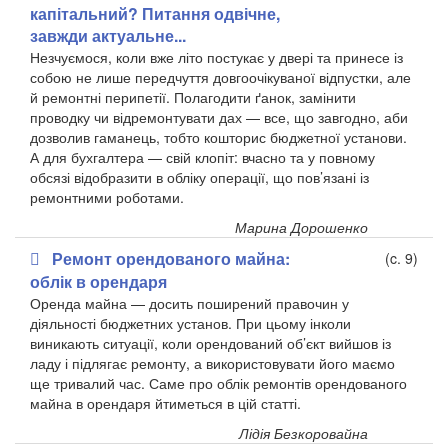
капітальний? Питання одвічне,
завжди актуальне...
Незчуємося, коли вже літо постукає у двері та принесе із
собою не лише передчуття довгоочікуваної відпустки, але
й ремонтні перипетії. Полагодити ґанок, замінити
проводку чи відремонтувати дах — все, що завгодно, аби
дозволив гаманець, тобто кошторис бюджетної установи.
А для бухгалтера — свій клопіт: вчасно та у повному
обсязі відобразити в обліку операції, що пов’язані із
ремонтними роботами.
Марина Дорошенко
Ремонт орендованого майна:
(c. 9)
облік в орендаря
Оренда майна — досить поширений правочин у
діяльності бюджетних установ. При цьому інколи
виникають ситуації, коли орендований об’єкт вийшов із
ладу і підлягає ремонту, а використовувати його маємо
ще тривалий час. Саме про облік ремонтів орендованого
майна в орендаря йтиметься в цій статті.
Лідія Безкоровайна