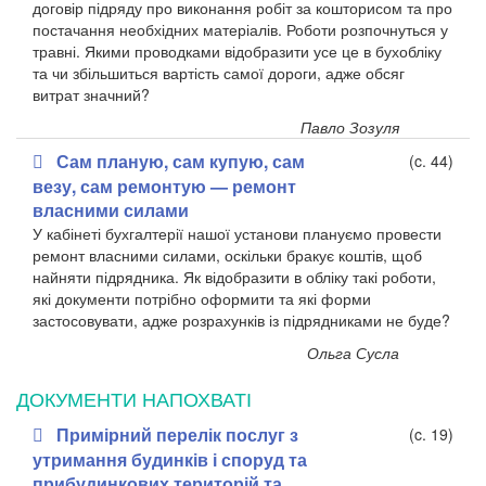
договір підряду про виконання робіт за кошторисом та про
постачання необхідних матеріалів. Роботи розпочнуться у
травні. Якими проводками відобразити усе це в бухобліку
та чи збільшиться вартість самої дороги, адже обсяг
витрат значний?
Павло Зозуля
Сам планую, сам купую, сам
(c. 44)
везу, сам ремонтую — ремонт
власними силами
У кабінеті бухгалтерії нашої установи плануємо провести
ремонт власними силами, оскільки бракує коштів, щоб
найняти підрядника. Як відобразити в обліку такі роботи,
які документи потрібно оформити та які форми
застосовувати, адже розрахунків із підрядниками не буде?
Ольга Сусла
ДОКУМЕНТИ НАПОХВАТІ
Примірний перелік послуг з
(c. 19)
утримання будинків і споруд та
прибудинкових територій та