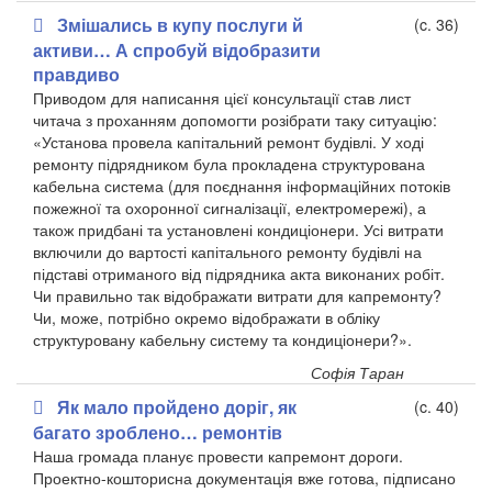
Змішались в купу послуги й
(c. 36)
активи… А спробуй відобразити
правдиво
Приводом для написання цієї консультації став лист
читача з проханням допомогти розібрати таку ситуацію:
«Установа провела капітальний ремонт будівлі. У ході
ремонту підрядником була прокладена структурована
кабельна система (для поєднання інформаційних потоків
пожежної та охоронної сигналізації, електромережі), а
також придбані та установлені кондиціонери. Усі витрати
включили до вартості капітального ремонту будівлі на
підставі отриманого від підрядника акта виконаних робіт.
Чи правильно так відображати витрати для капремонту?
Чи, може, потрібно окремо відображати в обліку
структуровану кабельну систему та кондиціонери?».
Софія Таран
Як мало пройдено доріг, як
(c. 40)
багато зроблено… ремонтів
Наша громада планує провести капремонт дороги.
Проектно-кошторисна документація вже готова, підписано