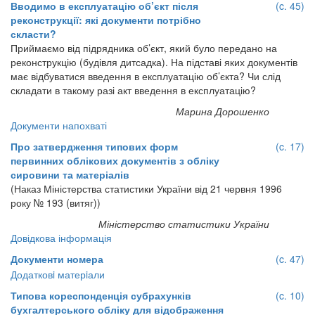
Вводимо в експлуатацію об’єкт після
(c. 45)
реконструкції: які документи потрібно
скласти?
Приймаємо від підрядника об’єкт, який було передано на
реконструкцію (будівля дитсадка). На підставі яких документів
має відбуватися введення в експлуатацію об’єкта? Чи слід
складати в такому разі акт введення в експлуатацію?
Марина Дорошенко
Документи напохваті
Про затвердження типових форм
(c. 17)
первинних облікових документів з обліку
сировини та матеріалів
(Наказ Міністерства статистики України від 21 червня 1996
року № 193 (витяг))
Міністерство статистики України
Довідкова інформація
Документи номера
(c. 47)
Додатковi матерiали
Типова кореспонденція субрахунків
(c. 10)
бухгалтерського обліку для відображення