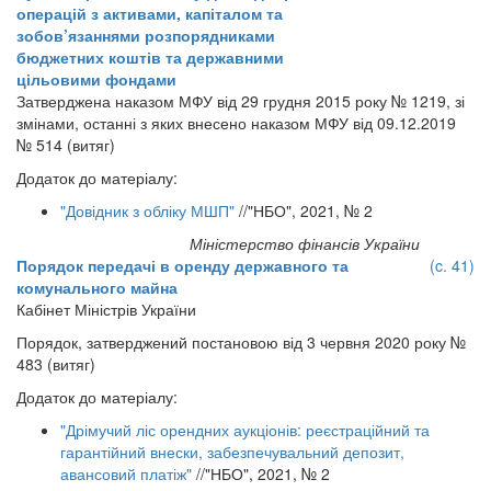
операцій з активами, капіталом та
зобов’язаннями розпорядниками
бюджетних коштів та державними
цільовими фондами
Затверджена наказом МФУ від 29 грудня 2015 року № 1219, зі
змінами, останні з яких внесено наказом МФУ від 09.12.2019
№ 514 (витяг)
Додаток до матеріалу:
"Довідник з обліку МШП"
//"НБО", 2021, № 2
Міністерство фінансів України
Порядок передачі в оренду державного та
(c. 41)
комунального майна
Кабінет Міністрів України
Порядок, затверджений постановою від 3 червня 2020 року №
483 (витяг)
Додаток до матеріалу:
"Дрімучий ліс орендних аукціонів: реєстраційний та
гарантійний внески, забезпечувальний депозит,
авансовий платіж"
//"НБО", 2021, № 2