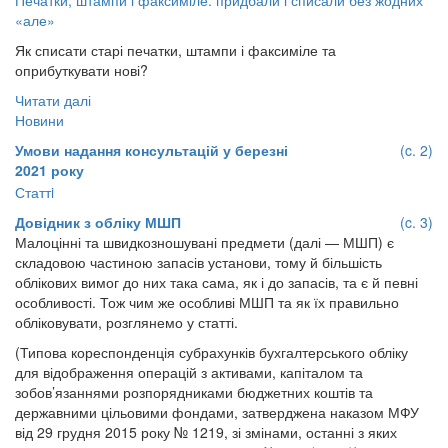
Печатки, штампи і факсиміле: придбали і списали без жодних
«але»
Як списати старі печатки, штампи і факсиміле та
оприбуткувати нові?
Читати далі
Новини
Умови надання консультацій у березні
(c. 2)
2021 року
Статтi
Довідник з обліку МШП
(c. 3)
Малоцінні та швидкозношувані предмети (далі — МШП) є
складовою частиною запасів установи, тому й більшість
облікових вимог до них така сама, як і до запасів, та є й певні
особливості. Тож чим же особливі МШП та як їх правильно
обліковувати, розглянемо у статті.
(Типова кореспонденція субрахунків бухгалтерського обліку
для відображення операцій з активами, капіталом та
зобов’язаннями розпорядниками бюджетних коштів та
державними цільовими фондами, затверджена наказом МФУ
від 29 грудня 2015 року № 1219, зі змінами, останні з яких