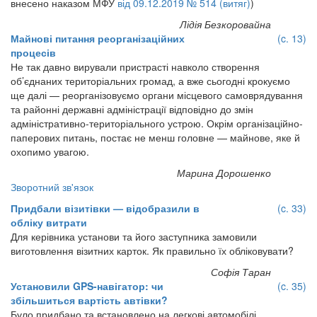
внесено наказом МФУ
від 09.12.2019 № 514 (витяг)
)
Лідія Безкоровайна
Майнові питання реорганізаційних
(c. 13)
процесів
Не так давно вирували пристрасті навколо створення
об’єднаних територіальних громад, а вже сьогодні крокуємо
ще далі — реорганізовуємо органи місцевого самоврядування
та районні державні адміністрації відповідно до змін
адміністративно-територіального устрою. Окрім організаційно-
паперових питань, постає не менш головне — майнове, яке й
охопимо увагою.
Марина Дорошенко
Зворотний зв'язок
Придбали візитівки — відобразили в
(c. 33)
обліку витрати
Для керівника установи та його заступника замовили
виготовлення візитних карток. Як правильно їх обліковувати?
Софія Таран
Установили GPS-навігатор: чи
(c. 35)
збільшиться вартість автівки?
Було придбано та встановлено на легкові автомобілі