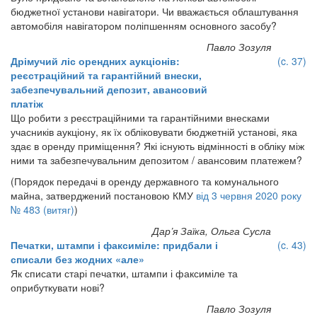
бюджетної установи навігатори. Чи вважається облаштування
автомобіля навігатором поліпшенням основного засобу?
Павло Зозуля
Дрімучий ліс орендних аукціонів:
(c. 37)
реєстраційний та гарантійний внески,
забезпечувальний депозит, авансовий
платіж
Що робити з реєстраційними та гарантійними внесками
учасників аукціону, як їх обліковувати бюджетній установі, яка
здає в оренду приміщення? Які існують відмінності в обліку між
ними та забезпечувальним депозитом / авансовим платежем?
(Порядок передачі в оренду державного та комунального
майна, затверджений постановою КМУ
від 3 червня 2020 року
№ 483 (витяг)
)
Дар’я Заїка, Ольга Сусла
Печатки, штампи і факсиміле: придбали і
(c. 43)
списали без жодних «але»
Як списати старі печатки, штампи і факсиміле та
оприбуткувати нові?
Павло Зозуля