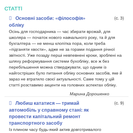
СТАТТI
Основні засоби: «філософія»
(c. 3)
обліку
Осінь для господарника — час збирати врожай, для
школяра — початок нового навчального року, та й для
бухгалтера — не менш клопітка пора, коли треба
«підганяти хвости», адже не за горами подання річної
звітності. Уже позаду перші невпевнені кроки, зроблені на
шляху реформування системи бухобліку, все ж без
перебільшення можна стверджувати, що одним із
найгостріших було питання обліку основних засобів, яке й
зараз не втратило своєї актуальності. Саме тому у цій
статті розставимо акценти на головних аспектах обліку.
Марина Дорошенко
Любиш кататися — тримай
(c. 9)
автомобіль у справному стані: як
провести капітальний ремонт
транспортного засобу
Із плином часу будь-який актив довготривалого