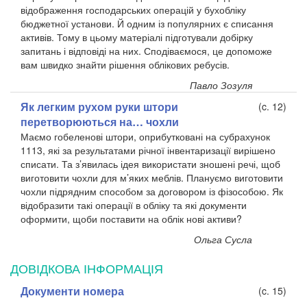
відображення господарських операцій у бухобліку
бюджетної установи. Й одним із популярних є списання
активів. Тому в цьому матеріалі підготували добірку
запитань і відповіді на них. Сподіваємося, це допоможе
вам швидко знайти рішення облікових ребусів.
Павло Зозуля
Як легким рухом руки штори
(c. 12)
перетворюються на… чохли
Маємо гобеленові штори, оприбутковані на субрахунок
1113, які за результатами річної інвентаризації вирішено
списати. Та з’явилась ідея використати зношені речі, щоб
виготовити чохли для м’яких меблів. Плануємо виготовити
чохли підрядним способом за договором із фізособою. Як
відобразити такі операції в обліку та які документи
оформити, щоби поставити на облік нові активи?
Ольга Сусла
ДОВІДКОВА ІНФОРМАЦІЯ
Документи номера
(c. 15)