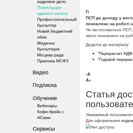
кадровое дело
Плательщик
П
единого налога
ПСП до доходу у вигля
Профессиональный
поновлено на роботі н
бухгалтер
Чи застосовується ПСП д
Новий бюджетний
якого поновлено на робо
облік
Медична
Додаток до матеріалу:
бухгалтерія
"Перерасчет НДФЛ
Місцева рада
"Годовой перерас
Практика МСФЗ
Видео
-A
A+
Подписка
Статья дос
Обучение
пользоват
Вебинары
Кофе-брейк с
Уважаемый пользовател
АСами
Для оформления
подпи
Сервисы