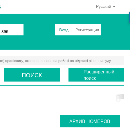
Русский
й
Вход
Регистрация
0 395
о) працівнику, якого поновлено на роботі на підставі рішення суду
Расширенный
ПОИСК
поиск
АРХИВ НОМЕРОВ