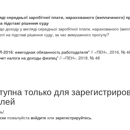
ді середньої заробітної плати, нарахованого (виплаченого) пр
а підставі рішення суду
о доходу у вигляді середньої заробітної плати, нарахованого (випл
ті на підставі рішення суду, за час вимушеного прогулу?
-2016: ежегодная обязанность работодателя"
// «ПЕН», 2016, № 4
чет налога на доходы физлиц"
// «ПЕН», 2018, № 48
тупна только для зарегистриро
елей
ь!
ски
пожалуйста
войдите
или
зарегистрируйтесь
.