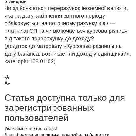
різницями
Чи здійснюється перерахунок іноземної валюти,
яка на дату закінчення звітного періоду
обліковується на поточному рахунку ЮО —
платника ЄП та чи включається курсова різниця
від такого перерахунку до доходу?
(додаток до матеріалу «Курсовые разницы на
дату баланса: возникает ли доход у единщика?»,
категорія 108.01.02)
-A
A+
Статья доступна только для
зарегистрированных
пользователей
Уважаемый пользователь!
Для оформления
подписки
пожалуйста
войдите
или