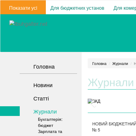
Показати усi
Для бюджетних установ
Для комер
Головна
Журнали
Н
Головна
Журнали
Новини
Статті
Журнали
Бухгалтерія:
НОВИЙ БЮДЖЕТНИЙ
бюджет
№
5
Зарплата та