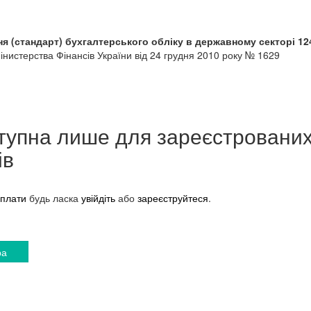
я (стандарт) бухгалтерського обліку в державному секторі 1
нистерства Фінансів України від 24 грудня 2010 року № 1629
тупна лише для зареєстровани
ів
плати
будь ласка
увійдіть
або
зареєструйтеся
.
ра