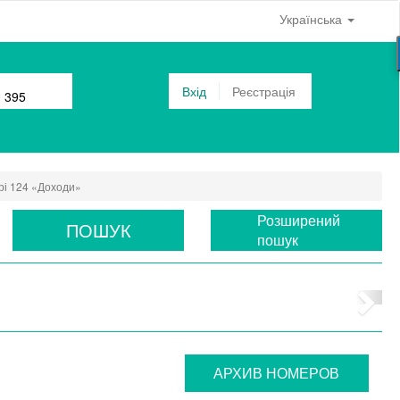
Українська
Вхід
Реєстрація
0 395
рі 124 «Доходи»
Розширений
ПОШУК
пошук
АРХИВ НОМЕРОВ