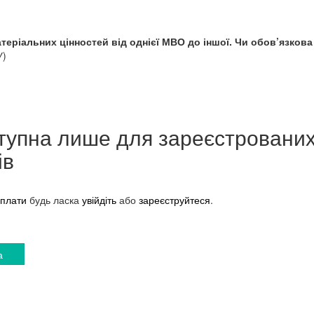
еріальних цінностей від однієї МВО до іншої. Чи обов’язкова
У)
тупна лише для зареєстровани
ів
плати
будь ласка
увійдіть
або
зареєструйтеся
.
а