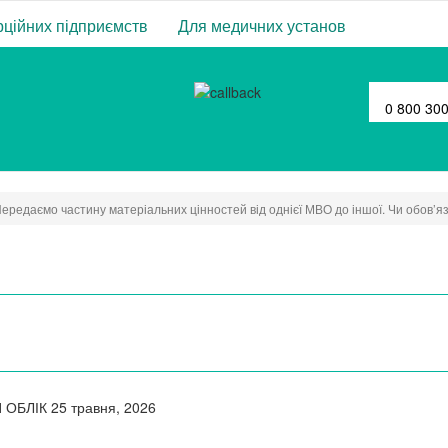
ційних підприємств
Для медичних установ
0 800 30
ередаємо частину матеріальних цінностей від однієї МВО до іншої. Чи обов’я
 ОБЛІК
25 травня, 2026