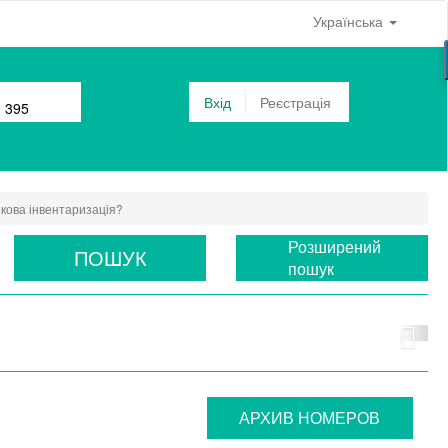
Українська
Вхід
Реєстрація
0 395
зкова інвентаризація?
Розширений
ПОШУК
пошук
АРХИВ НОМЕРОВ