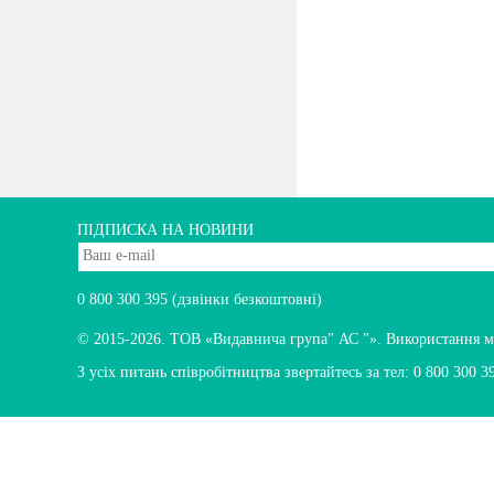
ПІДПИСКА НА НОВИНИ
0 800 300 395
(дзвінки безкоштовні)
© 2015-2026.
ТОВ «Видавнича група" АС "». Використання мате
З усіх питань співробітництва звертайтесь за тел:
0 800 300 3