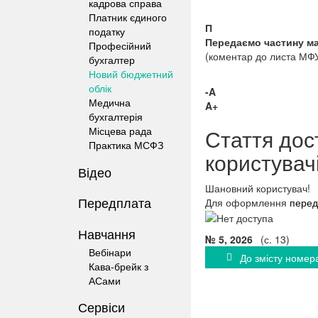
кадрова справа
Платник єдиного
П
податку
Передаємо частину мат
Професійний
(коментар до листа МФ
бухгалтер
Новий бюджетний
облік
-A
Медична
A+
бухгалтерія
Місцева рада
Стаття дос
Практика МСФЗ
користувач
Відео
Шановний користувач!
Передплата
Для оформлення
перед
Навчання
№ 5, 2026
(с. 13)
Вебінари
До змісту номер
Кава-брейк з
АСами
Сервіси