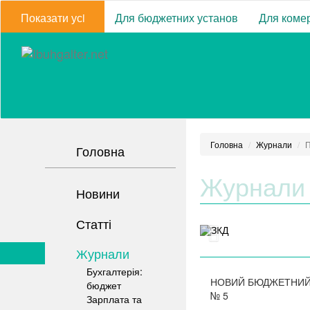
Показати усi
Для бюджетних установ
Для комер
Головна
Журнали
П
Головна
Журнали
Новини
Статті
Журнали
Бухгалтерія:
НОВИЙ БЮДЖЕТНИЙ
бюджет
№
5
Зарплата та