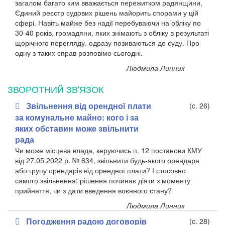
загалом багато ким вважається пережитком радянщини,
Єдиний реєстр судових рішень майорить спорами у цій
сфері. Навіть майже без надії перебуваючи на обліку по
30-40 років, громадяни, яких знімають з обліку в результаті
щорічного перегляду, одразу позиваються до суду. Про
одну з таких справ розповімо сьогодні.
Людмила Линник
ЗВОРОТНИЙ ЗВ'ЯЗОК
Звільнення від орендної плати
(c. 26)
за комунальне майно: кого і за
яких обставин може звільнити
рада
Чи може місцева влада, керуючись п. 12 постанови КМУ
від 27.05.2022 р. № 634, звільнити будь-якого орендаря
або групу орендарів від орендної плати? І стосовно
самого звільнення: рішення починає діяти з моменту
прийняття, чи з дати введення воєнного стану?
Людмила Линник
Погодження радою договорів
(c. 28)