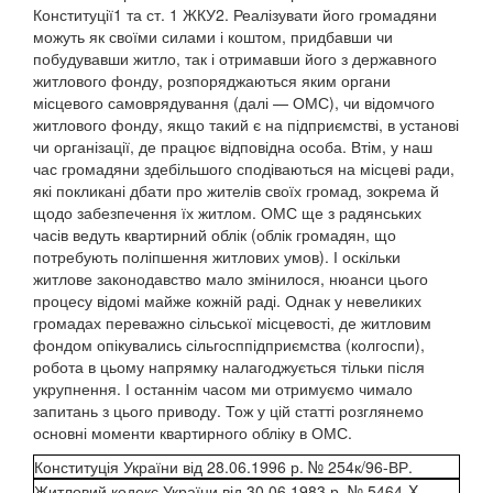
Конституції
1
та ст. 1 ЖКУ
2
. Реалізувати його громадяни
можуть як своїми силами і коштом, придбавши чи
побудувавши житло, так і отримавши його з державного
житлового фонду, розпоряджаються яким органи
місцевого самоврядування (далі — ОМС), чи відомчого
житлового фонду, якщо такий є на підприємстві, в установі
чи організації, де працює відповідна особа. Втім, у наш
час громадяни здебільшого сподіваються на місцеві ради,
які покликані дбати про жителів своїх громад, зокрема й
щодо забезпечення їх житлом. ОМС ще з радянських
часів ведуть квартирний облік (облік громадян, що
потребують поліпшення житлових умов). І оскільки
житлове законодавство мало змінилося, нюанси цього
процесу відомі майже кожній раді. Однак у невеликих
громадах переважно сільської місцевості, де житловим
фондом опікувались сільгосппідприємства (колгоспи),
робота в цьому напрямку налагоджується тільки після
укрупнення. І останнім часом ми отримуємо чимало
запитань з цього приводу. Тож у цій статті розглянемо
основні моменти квартирного обліку в ОМС.
Конституція України від 28.06.1996 р. № 254к/96-ВР.
Житловий кодекс України від 30.06.1983 р. № 5464-X.