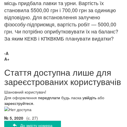
місць придбала лавки та урни. Вартість їх
становила 5500,00 грн і 700,00 грн за одиницю
відповідно. Для встановлення залучено
фізособу-підприємця, вартість робіт — 5000,00
грн. Чи потрібно оприбутковувати їх на баланс?
За яким КЕКВ і КПКВКМБ планувати видатки?
-A
A+
Стаття доступна лише для
зареєстрованих користувачів
Шановний користувач!
Для оформлення
передплати
будь ласка
увійдіть
або
зареєструйтеся
.
№ 5, 2020
(с. 27)
До змісту номера