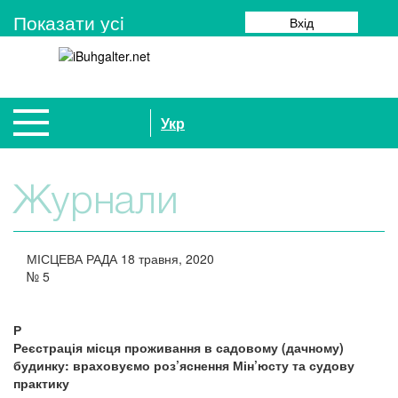
Показати усi
Вхід
Укр
Журнали
МІСЦЕВА РАДА
18 травня, 2020
№
5
Р
Реєстрація місця проживання в садовому (дачному)
будинку: враховуємо роз’яснення Мін’юсту та судову
практику