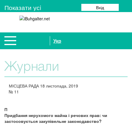
Показати усi
Вхід
Укр
Журнали
МІСЦЕВА РАДА
18 листопада, 2019
№
11
П
Придбання нерухомого майна і речових прав: чи
застосовується закупівельне законодавство?