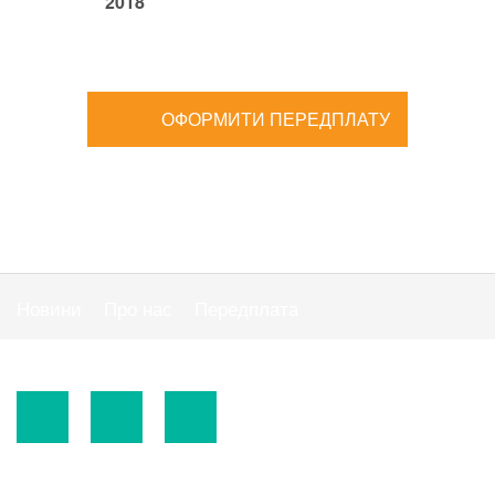
2018
ОФОРМИТИ ПЕРЕДПЛАТУ
Новини
Про нас
Передплата
Публiчна оферта
© 2015-2026.
ТОВ «Видавнича група" АС "».