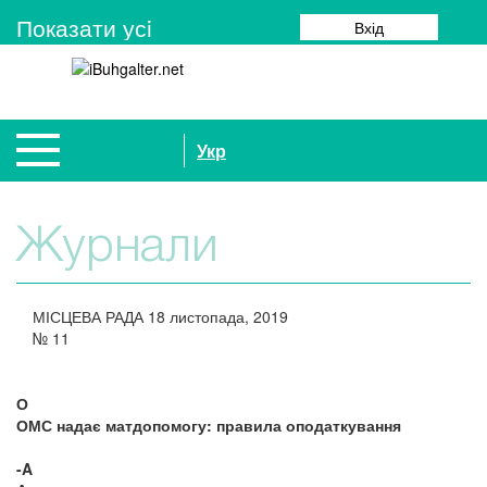
Показати усi
Вхід
Укр
Журнали
МІСЦЕВА РАДА
18 листопада, 2019
№
11
О
ОМС надає матдопомогу: правила оподаткування
-A