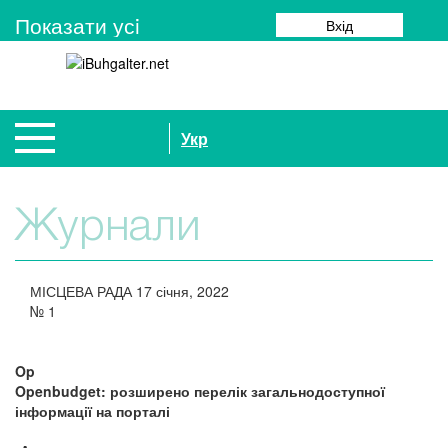
Показати усi
Вхід
Укр
Журнали
МІСЦЕВА РАДА
17 січня, 2022
№
1
Op
Openbudget: розширено перелік загальнодоступної
інформації на порталі