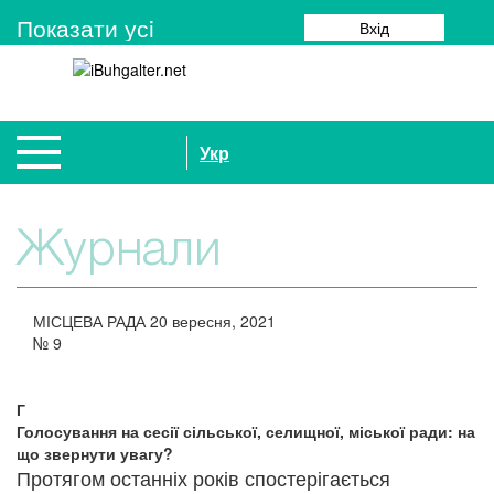
Показати усi
Вхід
Укр
Журнали
МІСЦЕВА РАДА
20 вересня, 2021
№
9
Г
Голосування на сесії сільської, селищної, міської ради: на
що звернути увагу?
Протягом останніх років спостерігається