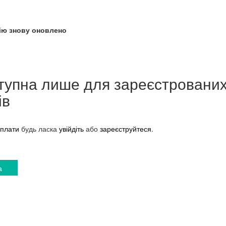
ію знову оновлено
тупна лише для зареєстровани
ів
плати
будь ласка
увійдіть
або
зареєструйтеся
.
а