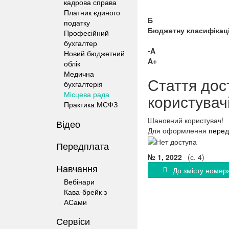
кадрова справа
Платник єдиного
Б
податку
Бюджетну класифікац
Професійний
бухгалтер
-A
Новий бюджетний
A+
облік
Медична
Стаття дос
бухгалтерія
Місцева рада
користувач
Практика МСФЗ
Шановний користувач!
Відео
Для оформлення
перед
Передплата
№ 1, 2022
(с. 4)
Навчання
До змісту номер
Вебінари
Кава-брейк з
АСами
Сервіси