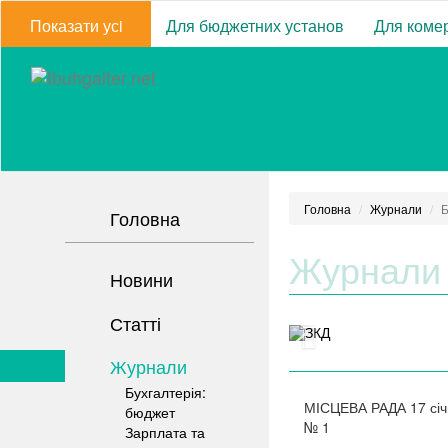
Показати усi
Для бюджетних установ
Для комер
Головна
Журнали
Б
Головна
Журнали
Новини
Статті
Журнали
Бухгалтерія:
МІСЦЕВА РАДА
17 сі
бюджет
№
1
Зарплата та