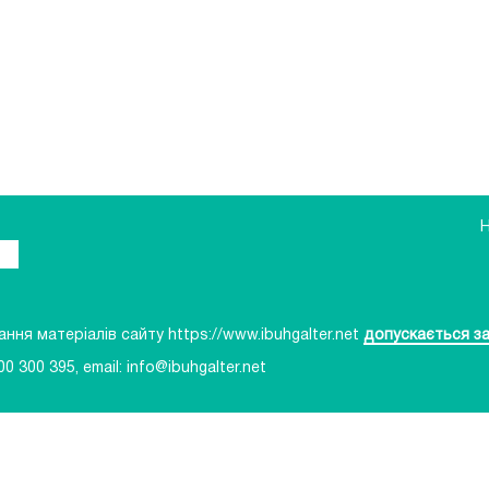
ня матеріалів сайту https://www.ibuhgalter.net
допускається за
00 300 395
, email:
info@ibuhgalter.net