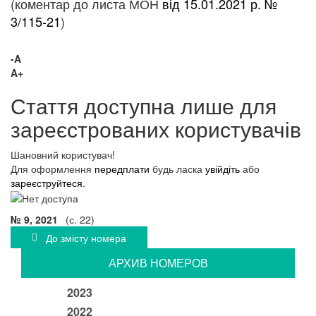
(коментар до листа МОН
від 15.01.2021 р. №
3/115-21
)
-A
A+
Стаття доступна лише для
зареєстрованих користувачів
Шановний користувач!
Для оформлення
передплати
будь ласка
увійдіть
або
зареєструйтеся
.
№ 9, 2021
(с. 22)
До змісту номера
АРХИВ НОМЕРОВ
2023
2022