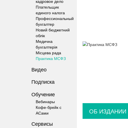
кадровое дело
Плательщик
единого налога
Профессиональный
бухгалтер
Новий бюджетний
облік
Медична
бухгалтерія
Місцева рада
Практика МСФЗ
Видео
Подписка
Обучение
Вебинары
Кофе-брейк с
ОБ ИЗДАНИИ
АСами
Сервисы