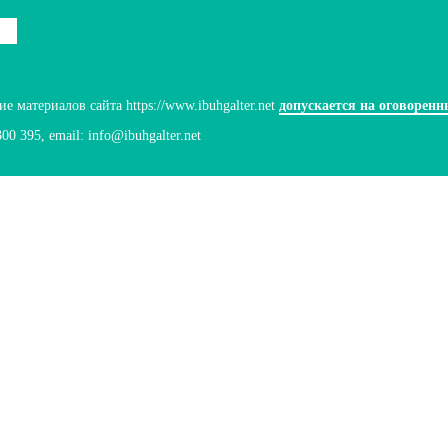
 материалов сайта https://www.ibuhgalter.net
допускается на оговоренн
300 395
, email:
info@ibuhgalter.net