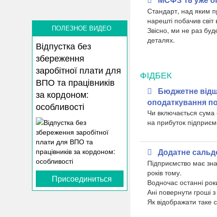
Стандарт, над яким п
нарешті побачив світ 
ПОЛЕЗНОЕ ВИДЕО
Звісно, ми не раз бу
деталях.
Відпустка без
збереження
заробітної плати для
ФІДБЕК
ВПО та працівників
Бюджетне відшк
за кордоном:
оподаткування по
особливості
Чи включається сума
на прибуток підприєм
Додатне сальд
Підприємство має зна
років тому.
Присоединиться
Водночас останні рок
Ані повернути гроші з
Як відображати таке 