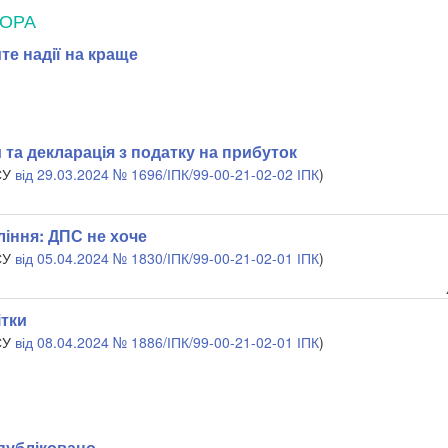
ТОРА
те надії на краще
 та декларація з податку на прибуток
СУ
від 29.03.2024 № 1696/ІПК/99-00-21-02-02 ІПК
)
ління: ДПС не хоче
СУ
від 05.04.2024 № 1830/ІПК/99-00-21-02-01 ІПК
)
ітки
СУ
від 08.04.2024 № 1886/ІПК/99-00-21-02-01 ІПК
)
публіковано