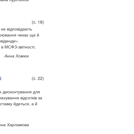
(c. 18)
) не відповідають
дарювання чекає ще й
ивіденди».
 в МСФЗ-звітності.
Анна Хомюк
і
(c. 22)
ах дисконтування для
рахування відсотків за
ставку йдеться, а й
ена Харламова