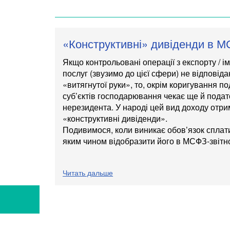
«Конструктивні» дивіденди в М
Якщо контрольовані операції з експорту / ім
послуг (звузимо до цієї сфери) не відповід
«витягнутої руки», то, окрім коригування по
суб’єктів господарювання чекає ще й подато
нерезидента. У народі цей вид доходу отри
«конструктивні дивіденди».
Подивимося, коли виникає обов’язок сплати
яким чином відобразити його в МСФЗ-звітно
Читать дальше