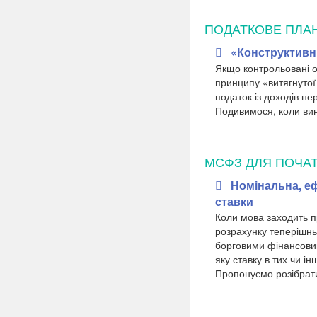
ПОДАТКОВЕ ПЛА
«Конструктивні
Якщо контрольовані оп
принципу «витягнутої 
податок із доходів не
Подивимося, коли вин
МСФЗ ДЛЯ ПОЧАТ
Номінальна, еф
ставки
Коли мова заходить п
розрахунку теперішньої
борговими фінансовим
яку ставку в тих чи 
Пропонуємо розібрати