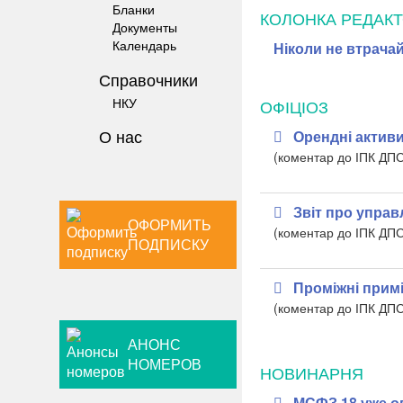
Бланки
КОЛОНКА РЕДАК
Документы
Календарь
Ніколи не втрачай
Справочники
НКУ
ОФІЦІОЗ
О нас
Орендні активи
(коментар до ІПК ДП
Звіт про управ
ОФОРМИТЬ
(коментар до ІПК ДП
ПОДПИСКУ
Проміжні прим
(коментар до ІПК ДП
АНОНС
НОМЕРОВ
НОВИНАРНЯ
МСФЗ 18 уже о