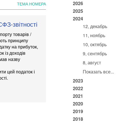
2026
ТЕМА НОМЕРА
2025
2024
СФЗ-звітності
12, декабрь
порту товарів /
11, ноябрь
ають принципу
10, октябрь
датку на прибуток,
к із доходів
9, сентябрь
мав назву
8, август
ти цей податок і
Показать все...
сті.
2023
2022
2021
2020
2019
2018