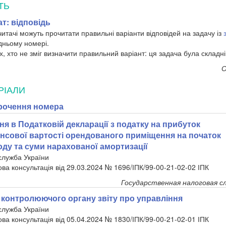
ТЬ
т: відповідь
итачі можуть прочитати правильні варіанти відповідей на задачу із
дньому номері.
х, хто не зміг визначити правильний варіант: ця задача була складн
О
РІАЛИ
рочення номера
я в Податковій декларації з податку на прибуток
нсової вартості орендованого приміщення на початок
оду та суми нарахованої амортизації
служба України
ова консультація від 29.03.2024 № 1696/ІПК/99-00-21-02-02 ІПК
Государственная налоговая с
контролюючого органу звіту про управління
служба України
ова консультація від 05.04.2024 № 1830/ІПК/99-00-21-02-01 ІПК