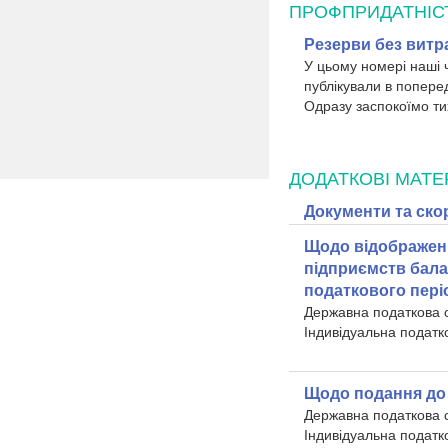
ПРОФПРИДАТНІС
Резерви без витра
У цьому номері наші ч
публікували в попере
Одразу заспокоїмо ти
ДОДАТКОВІ МАТЕ
Документи та ско
Щодо відображенн
підприємств бала
податкового пері
Державна податкова 
Індивідуальна податк
Щодо подання до 
Державна податкова 
Індивідуальна податк