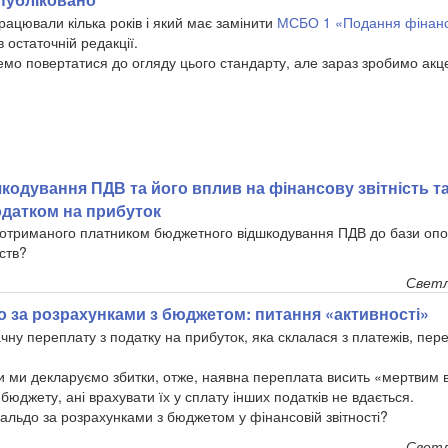
рацювали кілька років і який має замінити
МСБО 1 «Подання фінансо
в остаточній редакції.
демо повертатися до огляду цього стандарту, але зараз зробимо акц
одування ПДВ та його вплив на фінансову звітність т
датком на прибуток
 отриманого платником бюджетного відшкодування ПДВ до бази оп
ств?
Светл
о за розрахунками з бюджетом: питання «активності»
чну переплату з податку на прибуток, яка склалася з платежів, пер
и ми декларуємо збитки, отже, наявна переплата висить «мертвим 
 бюджету, ані врахувати їх у сплату інших податків не вдається.
сальдо за розрахунками з бюджетом у фінансовій звітності?
Светл