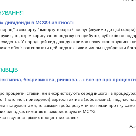
НУВАННЯ
» дивіденди в МСФЗ-звітності
ерації з експорту / імпорту товарів / послуг (звузимо до цієї сфери
руки», то, окрім коригування податку на прибуток, суб’єктів госпо
резидента. У народі цей вид доходу отримав назву «конструктивні д
икає обов’язок сплатити цей податок і яким чином відобразити його
КІВЦІВ
ективна, безризикова, ринкова… і все це про процентн
ро процентні ставки, які використовують серед іншого і в процедур
 (поточної, приведеної) вартості активів (зобов’язань), і під час на
и інструментами, то завжди треба розуміти не тільки про яку саме 
інших випадках вимагають використовувати МСФЗ.
ся в сутності різних процентних ставок.
Ел