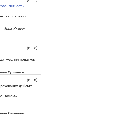
вої звітності»
,
ент на основних
Анна Хомюк
а
(c. 12)
одаткування податком
ана Куртенок
(c. 15)
ерахованих декілька
вантажем».
ана Куртенок