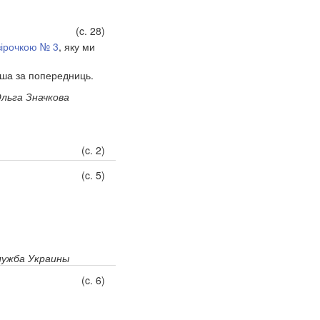
(c. 28)
зірочкою № 3
, яку ми
іша за попередниць.
льга Значкова
(c. 2)
(c. 5)
лужба Украины
(c. 6)