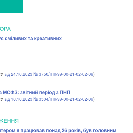
ТОРА
є сміливих та креативних
СУ
від 24.10.2023 № 3750/ІПК/99-00-21-02-02-06
)
а МСФЗ: звітний період з ПНП
СУ
від 10.10.2023 № 3504/ІПК/99-00-21-02-02-06
)
ДЖЕННЯ
тером я працював понад 26 років, був головним