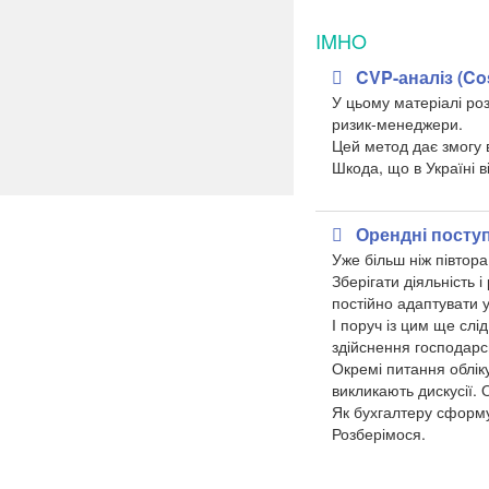
IMHO
CVP-аналіз (Co
У цьому матеріалі ро
ризик-менеджери.
Цей метод дає змогу в
Шкода, що в Україні 
Орендні поступ
Уже більш ніж півтор
Зберігати діяльність
постійно адаптувати 
І поруч із цим ще слі
здійснення господарс
Окремі питання обліку
викликають дискусії. 
Як бухгалтеру сформу
Розберімося.