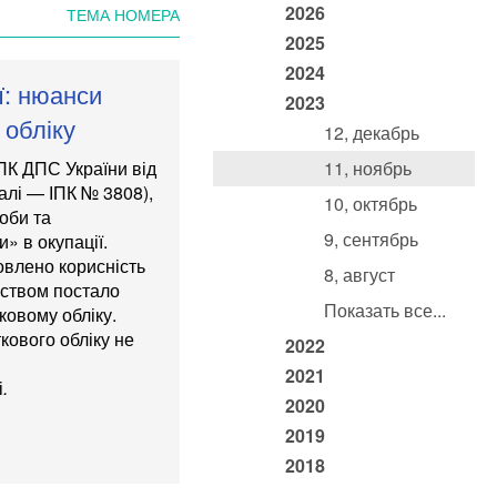
2026
ТЕМА НОМЕРА
2025
2024
ї: нюанси
2023
 обліку
12, декабрь
ІПК ДПС України
від
11, ноябрь
далі —
ІПК № 3808
),
10, октябрь
соби та
9, сентябрь
» в окупації.
новлено корисність
8, август
мством постало
Показать все...
ковому обліку.
кового обліку не
2022
2021
і
.
2020
2019
2018