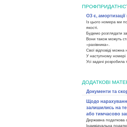
ПРОФПРИДАТНІС
ОЗ є, амортизації
Із цього номера ми п
якості.
Будемо розглядати зад
Вони також можуть ста
«рахівника».
Свої відповіді можна 
У наступному номері 
Усі задачі розробила
ДОДАТКОВІ МАТЕ
Документи та ско
Щодо нарахування
залишились на те
або тимчасово з
Державна податкова 
Індивідуальна податк