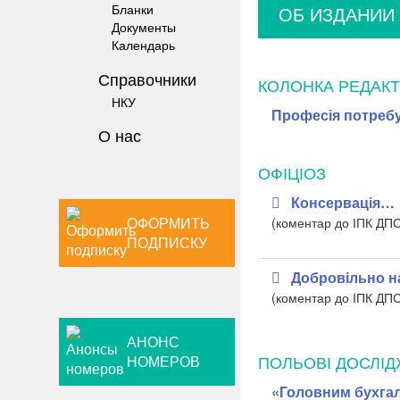
Бланки
ОБ ИЗДАНИИ
Документы
Календарь
Справочники
КОЛОНКА РЕДАК
НКУ
Професія потребу
О нас
ОФІЦІОЗ
Консервація…
ОФОРМИТЬ
(коментар до ІПК ДП
ПОДПИСКУ
Добровільно н
(коментар до ІПК ДП
АНОНС
ПОЛЬОВІ ДОСЛІ
НОМЕРОВ
«Головним бухгал