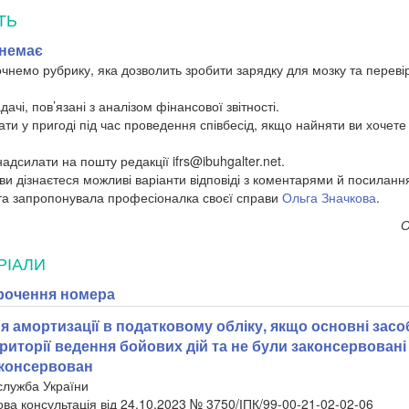
ТЬ
 немає
очнемо рубрику, яка дозволить зробити зарядку для мозку та переві
ачі, пов’язані з аналізом фінансової звітності.
ти у пригоді під час проведення співбесід, якщо найняти ви хочете
надсилати на пошту редакції ifrs@ibuhgalter.net.
ви дізнаєтеся можливі варіанти відповіді з коментарями й посиланн
 та запропонувала професіоналка своєї справи
Ольга Значкова
.
О
РІАЛИ
рочення номера
 амортизації в податковому обліку, якщо основні засо
риторії ведення бойових дій та не були законсервовані
аконсервован
служба України
ова консультація від 24.10.2023 № 3750/ІПК/99-00-21-02-02-06