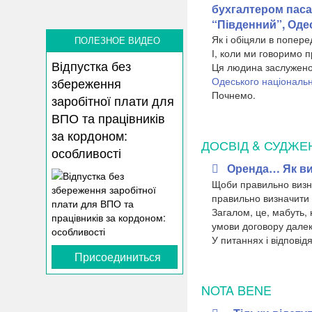
бухгалтером паса
“Південний”, Оде
Як і обіцяли в попер
ПОЛЕЗНОЕ ВИДЕО
І, коли ми говоримо 
Відпустка без
Ця людина заслужено 
Одеського національн
збереження
Почнемо.
заробітної плати для
ВПО та працівників
за кордоном:
ДОСВІД & СУДЖЕ
особливості
Оренда… Як ви
Щоби правильно визна
правильно визначити 
Загалом, це, мабуть, 
умови договору далеко
У питаннях і відповід
Присоединиться
NOTA BENE