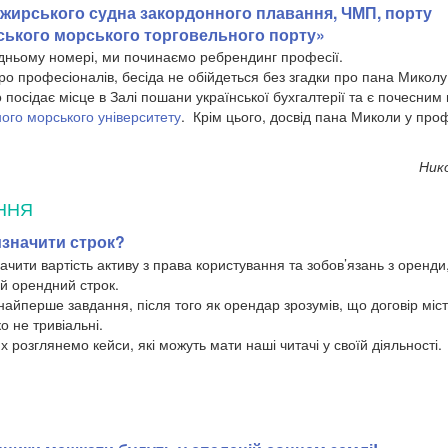
жирського судна закордонного плавання, ЧМП, порту
ського морського торговельного порту»
едньому номері, ми починаємо ребрендинг професії.
про професіоналів, бесіда не обійдеться без згадки про пана Микол
посідає місце в Залі пошани української бухгалтерії та є почесни
ого морського університету
. Крім цього, досвід пана Миколи у про
Ник
ННЯ
значити строк?
чити вартість активу з права користування та зобов’язань з оренди
й орендний строк.
найперше завдання, після того як орендар зрозумів, що договір міст
 не тривіальні.
ях розглянемо кейси, які можуть мати наші читачі у своїй діяльності.