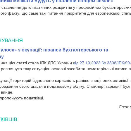
пники мешкати будуть у спаленій сонцем землі!»
 ставлення до кліматичних розкриттів у професійних бухгалтерських
ного факту, що саме такі питання пріоритетні для європейської спіл
НУВАННЯ
лося» з окупації: нюанси бухгалтерського та
ку
ня цієї статті стала ІПК ДПС України
від 27.10.2023 № 3808/ІПК/99
ій розглянуто таку ситуацію: основні засоби та нематеріальні активи
купації територій відновлено корисність раніше знецінених активів.
браження свого щастя в податковому обліку. Спойлер: гармонії бухг
 вийде.
пропонують податківці
.
Светл
КІВЦІВ