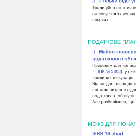
«Тільки відсту
Традиційно скептичне
скасовує того очевид
нам чи ні.
ПОДАТКОВЕ ПЛА
Майно «поверну
податкового облі
Приводом для написан
—
ІПК № 3808
), у як
«вижили» в окупації.
Відповідно, після део
постало питання відо
податкового обліку не
Але розберімося, що 
МСФЗ ДЛЯ ПОЧАТ
IFRS 16 chart