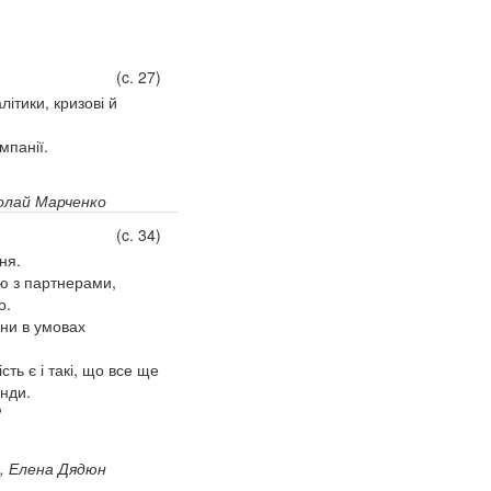
(c. 27)
ітики, кризові й
мпанії.
олай Марченко
(c. 34)
ня.
цю з партнерами,
о.
іни в умовах
ть є і такі, що все ще
енди.
?
, Елена Дядюн