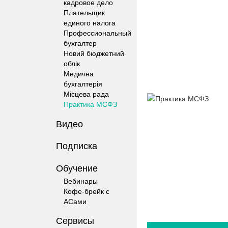
кадровое дело
Плательщик
единого налога
Профессиональный
бухгалтер
Новий бюджетний
облік
Медична
бухгалтерія
Місцева рада
Практика МСФЗ
Видео
Подписка
Обучение
Вебинары
Кофе-брейк с
АСами
Сервисы