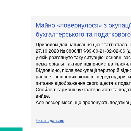
Майно «повернулося» з окупаці
бухгалтерського та податкового
Приводом для написання цієї статті стала 
27.10.2023 № 3808/ІПК/99-00-21-02-02-06
(
у якій розглянуто таку ситуацію: основні за
нематеріальні активи підприємства «вижили
Відповідно, після деокупації територій від
раніше знецінених активів.І перед підприє
питання відображення свого щастя в подат
Спойлер: гармонії бухгалтерського та подат
вийде.
Але розберімося, що пропонують податківц
Читать дальше