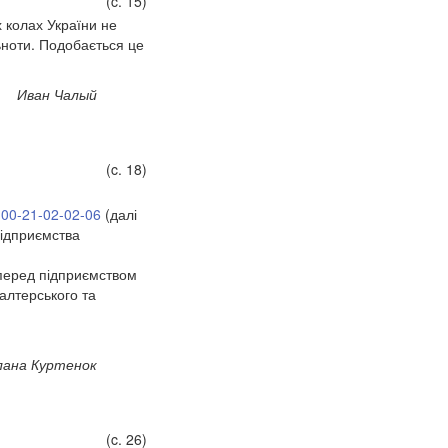
(c. 15)
 колах України не
ьноти. Подобається це
Иван Чалый
(c. 18)
-00-21-02-02-06
(далі
 підприємства
І перед підприємством
алтерського та
ана Куртенок
(c. 26)