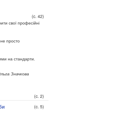
(c. 42)
рити свої професійні
 не просто
ями на стандарти.
льга Значкова
(c. 2)
би
(c. 5)