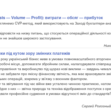
sts — Volume — Profit): витрати — обсяг — прибуток
зглянемо CVP-метод, який використовують на Заході бухгалтери-анал
ідповісти на низку питань, що стосуються операційної діяльності ко
він не знайшов широкого застосування.
Ник
ки під кутом зору змінних платежів
а року український бізнес живе в умовах повномасштабного вторгнен
 і робочі місця, допомагати збройним силам, налагоджувати співпра
управління та виробництво під щораз нові виклики — завдань чимал
д не забувати про якісну фінансову звітність, яка має враховувати зм
ьких операцій, зокрема у зв’язку з воєнним фактором.
 та звітування під час війни вже усталено чинною практикою, натоміс
Одне з них — звітна природа та техніка відображення поступок з ор
вати професійне судження в умовах відсутності змін до стандартів
Сергей Рогозный