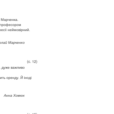
у Марченка.
м професором
фесії неймовірний.
олай Марченко
(c. 12)
, дуже важливо
ить оренду. Й іноді
Анна Хомюк