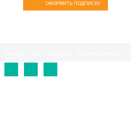
ОФОРМИТЬ ПОДПИСКУ
Новости
О нас
Подписка
Публичная оферта
© 2015-2026.
ООО «Издательская группа "АС"».
Использование материалов сайта
https://www.ibuhgalter.net
допускается на
оговоренных ниже условиях.
По всем вопросам сотрудничества обращайтесь по
тел:
0 800 300 395
, email:
info@ibuhgalter.net