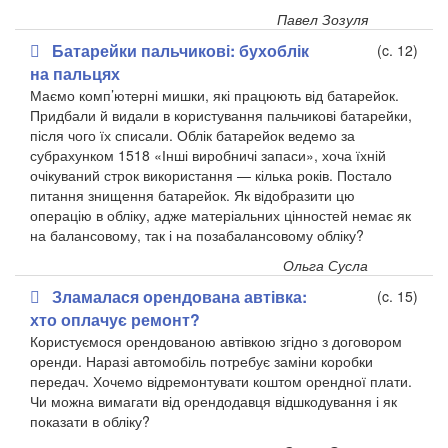
Павел Зозуля
Батарейки пальчикові: бухоблік
(c. 12)
на пальцях
Маємо комп’ютерні мишки, які працюють від батарейок.
Придбали й видали в користування пальчикові батарейки,
після чого їх списали. Облік батарейок ведемо за
субрахунком 1518 «Інші виробничі запаси», хоча їхній
очікуваний строк використання — кілька років. Постало
питання знищення батарейок. Як відобразити цю
операцію в обліку, адже матеріальних цінностей немає як
на балансовому, так і на позабалансовому обліку?
Ольга Сусла
Зламалася орендована автівка:
(c. 15)
хто оплачує ремонт?
Користуємося орендованою автівкою згідно з договором
оренди. Наразі автомобіль потребує заміни коробки
передач. Хочемо відремонтувати коштом орендної плати.
Чи можна вимагати від орендодавця відшкодування і як
показати в обліку?