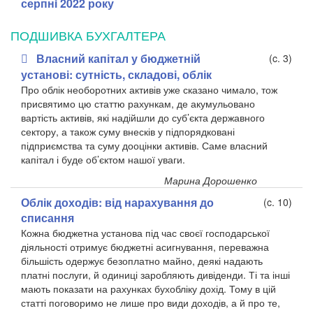
серпнi 2022 року
ПОДШИВКА БУХГАЛТЕРА
Власний капітал у бюджетній
(c. 3)
установі: сутність, складові, облік
Про облік необоротних активів уже сказано чимало, тож
присвятимо цю статтю рахункам, де акумульовано
вартість активів, які надійшли до суб’єкта державного
сектору, а також суму внесків у підпорядковані
підприємства та суму дооцінки активів. Саме власний
капітал і буде об’єктом нашої уваги.
Марина Дорошенко
Облік доходів: від нарахування до
(c. 10)
списання
Кожна бюджетна установа під час своєї господарської
діяльності отримує бюджетні асигнування, переважна
більшість одержує безоплатно майно, деякі надають
платні послуги, й одиниці заробляють дивіденди. Ті та інші
мають показати на рахунках бухобліку дохід. Тому в цій
статті поговоримо не лише про види доходів, а й про те,