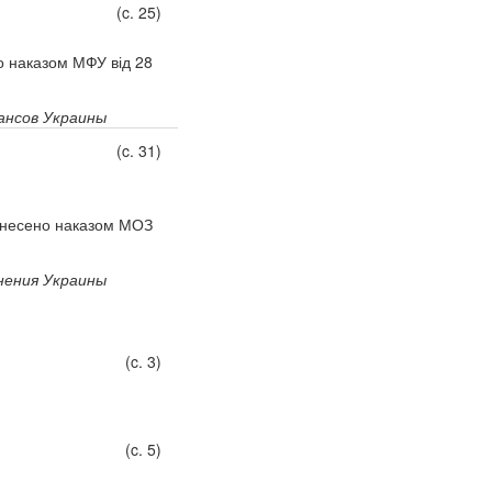
(c. 25)
но наказом МФУ від 28
нсов Украины
(c. 31)
винесено наказом МОЗ
нения Украины
(c. 3)
(c. 5)