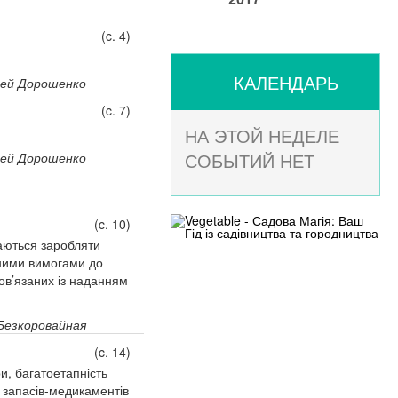
(c. 4)
КАЛЕНДАРЬ
ей Дорошенко
(c. 7)
НА ЭТОЙ НЕДЕЛЕ
СОБЫТИЙ НЕТ
ей Дорошенко
(c. 10)
аються заробляти
вними вимогами до
ов’язаних із наданням
Безкоровайная
(c. 14)
и, багатоетапність
 запасів-медикаментів