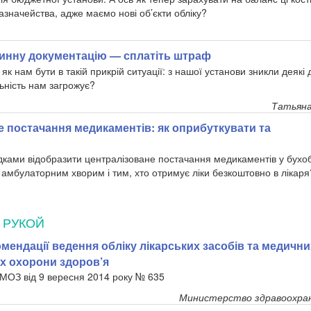
азначейства, адже маємо нові об’єкти обліку?
инну документацію — сплатіть штраф
, як нам бути в такій прикрій ситуації: з нашої установи зникли деяк
льність нам загрожує?
Татьяна
 постачання медикаментів: як оприбуткувати та
ками відобразити централізоване постачання медикаментів у бухоблі
мбулаторним хворим і тим, хто отримує ліки безкоштовно в лікаря
 РУКОЙ
мендації ведення обліку лікарських засобів та медични
ах охорони здоров’я
МОЗ від 9 вересня 2014 року № 635
Министерство здравоохра