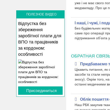
уже і не має свого по
медзакладу. Про це по
ПОЛЕЗНОЕ ВИДЕО
І наші, і чужі, і 
Відпустка без
Без будівельних матер
збереження
саме про операції пр
заробітної плати для
підтримання об’єкта 
ВПО та працівників
за кордоном:
особливості
ОБРАТНАЯ СВЯЗ
Придбаваємо т
Цікавить питання, як 
засоби та стали непр
зносу). Окрім того, н
останні медичними в
Присоединиться
Облік пошиття 
Наш РБК закупив ткан
це значна економія дл