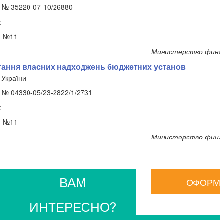
р. № 35220-07-10/26880
:
, №11
Министерство фина
ання власних надходжень бюджетних установ
 України
р. № 04330-05/23-2822/1/2731
:
, №11
Министерство фина
ВАМ
ОФОРМ
ИНТЕРЕСНО?