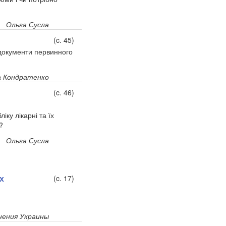
Ольга Сусла
(c. 45)
і документи первинного
 Кондратенко
(c. 46)
ку лікарні та їх
?
Ольга Сусла
х
(c. 17)
нения Украины