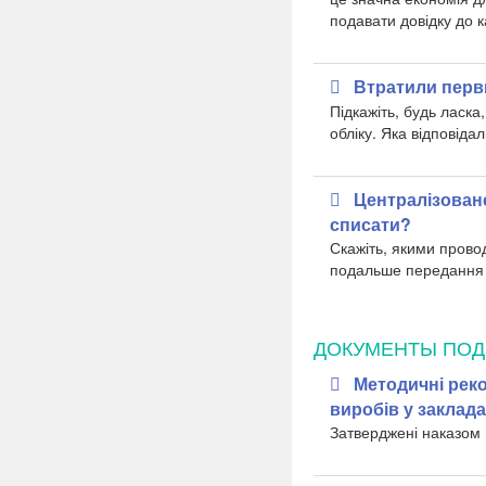
подавати довідку до к
Втратили перв
Підкажіть, будь ласка
обліку. Яка відповіда
Централізоване
списати?
Скажіть, якими провод
подальше передання а
ДОКУМЕНТЫ ПОД
Методичні реко
виробів у заклад
Затверджені наказом 