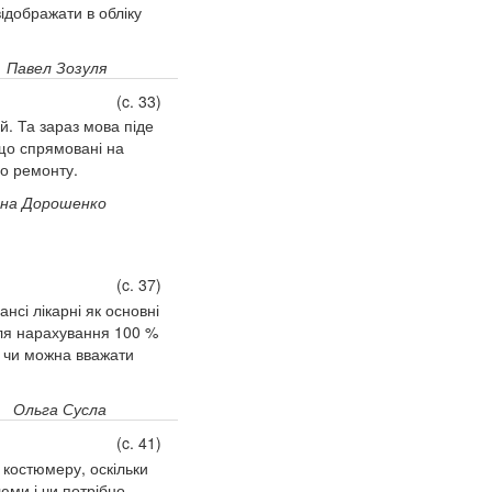
відображати в обліку
Павел Зозуля
(c. 33)
й. Та зараз мова піде
 що спрямовані на
го ремонту.
на Дорошенко
(c. 37)
нсі лікарні як основні
сля нарахування 100 %
 І чи можна вважати
Ольга Сусла
(c. 41)
 костюмеру, оскільки
юми і чи потрібно