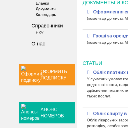
ДОКУМЕНТЫ И К
Бланки
Документы
Оформлення сп
Календарь
(коментар до листа
Справочники
НКУ
Гроші за оренд
(коментар до листа
О нас
СТАТЬИ
ОФОРМИТЬ
Облік платних 
ПОДПИСКУ
У сучасних умовах го
додаткові кошти, над
здійснення платних п
таких послуг.
АНОНС
Облік спирту в
НОМЕРОВ
Облік лікарських засо
розподілу, особливос