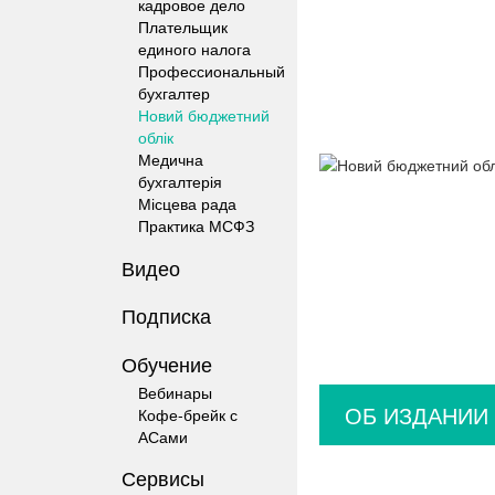
кадровое дело
Плательщик
единого налога
Профессиональный
бухгалтер
Новий бюджетний
облік
Медична
бухгалтерія
Місцева рада
Практика МСФЗ
Видео
Подписка
Обучение
Вебинары
ОБ ИЗДАНИИ
Кофе-брейк с
АСами
Сервисы