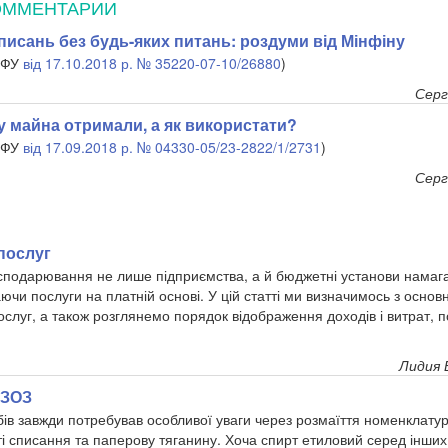
ОММЕНТАРИИ
исань без будь-яких питань: роздуми від Мінфіну
 МФУ
від 17.10.2018 р. № 35220-07-10/26880
)
Серг
у майна отримали, а як використати?
 МФУ
від 17.09.2018 р. № 04330-05/23-2822/1/2731
)
Серг
послуг
сподарювання не лише підприємства, а й бюджетні установи намаг
аючи послуги на платній основі. У цій статті ми визначимось з осно
ослуг, а також розглянемо порядок відображення доходів і витрат, п
Лидия 
 ЗОЗ
бів завжди потребував особливої уваги через розмаїття номенклатур
ті списання та паперову тяганину. Хоча спирт етиловий серед інших