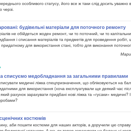
переднього особливого статусу, його все ж таки слід досить уважно 
 черзі.
подаровані: будівельні матеріали для поточного ремонту
іалів не обійдеться жоден ремонт, чи то поточний, чи то капітальни
идбання і списання матеріалів та предметів для проведення робіт,
у придатному для використання стані, тобто для виконання поточно
Мари
Ь
а списуємо медобладнання за загальними правилами
списувати медичні ліжка спецпризначення, що обліковуються на бала
идатними для використання (хоча експлуатували ще деякий час пі
а який рахунок зарахувати придбані нові ліжка та «гусаки» медичні?
иробами?
сценічних костюмів
ину, аби пошити костюми для наших акторів, а доручили цю справу
я бюджетної установи. А ось як тепер зарахувати на баланс ці кост