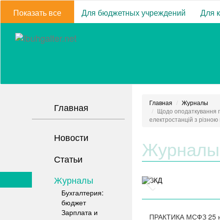
Показать все
Для бюджетных учреждений
Для 
Главная
Журналы
Главная
Щодо оподаткування п
електростанцій з різною
Новости
Журналы
Статьи
Журналы
Бухгалтерия:
бюджет
Зарплата и
ПРАКТИКА МСФЗ
25 