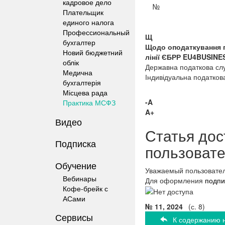
кадровое дело
№
Плательщик
единого налога
Профессиональный
Щ
бухгалтер
Щодо оподаткування п
Новий бюджетний
лінії ЄБРР EU4BUSINE
облік
Державна податкова сл
Медична
Індивідуальна податкова
бухгалтерія
Місцева рада
-A
Практика МСФЗ
A+
Видео
Статья дос
Подписка
пользоват
Обучение
Уважаемый пользовател
Вебинары
Для оформления
подпи
Кофе-брейк с
АСами
№ 11, 2024
(с. 8)
Сервисы
К содержанию 