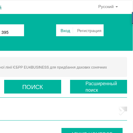
Русский
й
Вход
Регистрация
0 395
тної лінії ЄБРР EU4BUSINESS для придбання дахових сонячних
Расширенный
ПОИСК
поиск