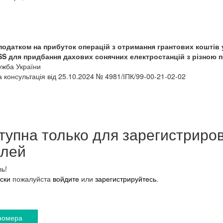
одатком на прибуток операцій з отримання грантових коштів 
SS для придбання дахових сонячних електростанцій з різною 
ужба України
 консультація від 25.10.2024 № 4981/ІПК/99-00-21-02-02
тупна только для зарегистриро
елей
ь!
ски
пожалуйста
войдите
или
зарегистрируйтесь
.
номера