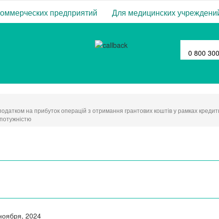
коммерческих предприятий
Для медицинских учреждени
0 800 30
одатком на прибуток операцій з отримання грантових коштів у рамках креди
 потужністю
ноября, 2024