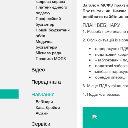
кадрова справа
Загалом МСФЗ практичн
Платник єдиного
Проте так чи інакше
податку
розібрати найбільш ск
Професійний
бухгалтер
ПЛАН ВЕБIНАРУ
Новий бюджетний
1. Розробляємо власне п
облік
2. Облік ситуацій із зіро
Медична
бухгалтерія
перерахунок ПДВ 
Місцева рада
податковий кредит
Практика МСФЗ
«заблоковані» под
податкові зобов’я
Відео
мінбазні нарахув
орендні операції 
Передплата
3. Місце ПДВ у фінансові
Навчання
4. Податкові ризики.
Вебінари
Кава-брейк з
АСами
Сервіси