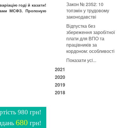
Закон № 2352: 10
аріацію годі й казати!
топзмін у трудовому
огами МСФЗ. Пропоную
законодавстві
Відпустка без
збереження заробітної
плати для ВПО та
працівників за
кордоном: особливості
Показати усi...
2021
2020
2019
2018
ртість 980 грн!
680
видань
грн!