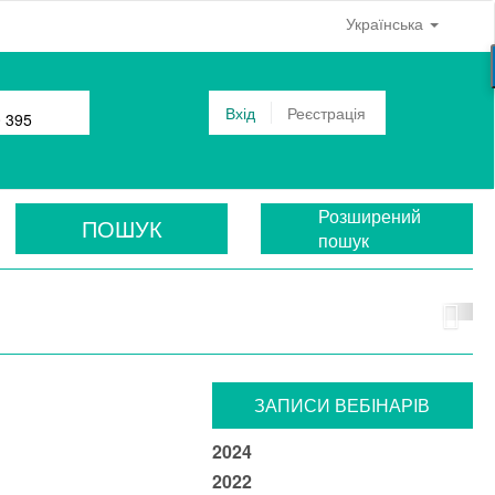
Українська
Вхід
Реєстрація
0 395
Розширений
ПОШУК
пошук
ЗАПИСИ ВЕБIНАРIВ
2024
2022