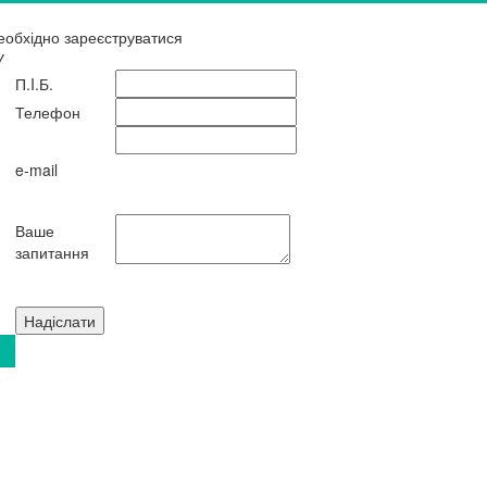
еобхідно зареєструватися
У
П.I.Б.
Телефон
e-mail
Ваше
запитання
Надіслати