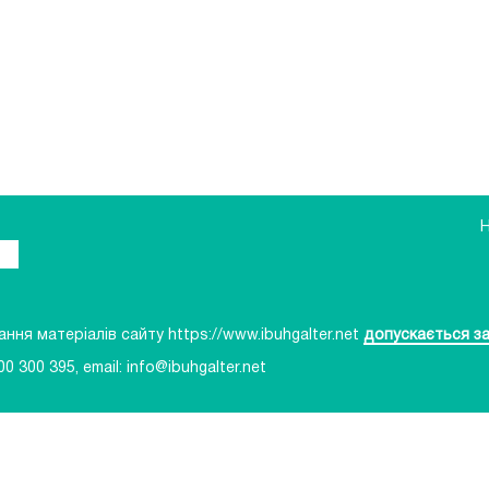
ня матеріалів сайту https://www.ibuhgalter.net
допускається за
00 300 395
, email:
info@ibuhgalter.net