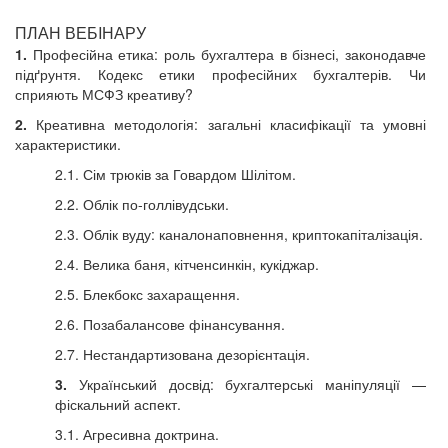
ПЛАН ВЕБIНАРУ
1.
Професійна етика: роль бухгалтера в бізнесі, законодавче
підґрунтя. Кодекс етики професійних бухгалтерів. Чи
сприяють МСФЗ креативу?
2.
Креативна методологія: загальні класифікації та умовні
характеристики.
2.1. Сім трюків за Говардом Шілітом.
2.2. Облік по-голлівудськи.
2.3. Облік вуду: каналонаповнення, криптокапіталізація.
2.4. Велика баня, кітченсинкін, кукіджар.
2.5. Блекбокс захаращення.
2.6. Позабалансове фінансування.
2.7. Нестандартизована дезорієнтація.
3.
Український досвід: бухгалтерські маніпуляції —
фіскальний аспект.
3.1. Агресивна доктрина.