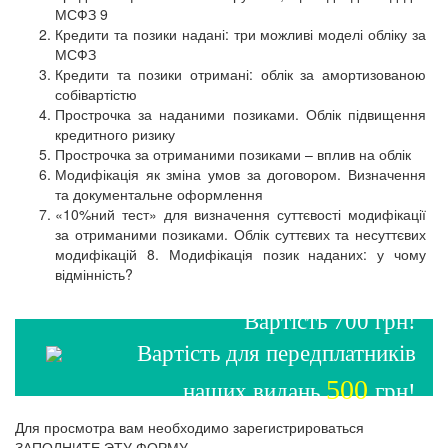
МСФЗ 9
Кредити та позики надані: три можливі моделі обліку за
МСФЗ
Кредити та позики отримані: облік за амортизованою
собівартістю
Прострочка за наданими позиками. Облік підвищення
кредитного ризику
Прострочка за отриманими позиками – вплив на облік
Модифікація як зміна умов за договором. Визначення
та документальне оформлення
«10%ний тест» для визначення суттєвості модифікації
за отриманими позиками. Облік суттєвих та несуттєвих
модифікацій 8. Модифікація позик наданих: у чому
відмінність?
Вартість 700 грн!
Вартість для передплатників
500
наших видань
грн!
Для просмотра вам необходимо зарегистрироваться
ЗАПОЛНИТЕ ЭТУ ФОРМУ