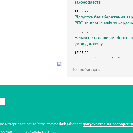
законодавстві
11.08.22
Відпустка без збереження зар
ВПО та працівників за кордон
29.07.22
Невчасне погашення боргів: 
умов договору
17.05.22
Безоплатні операції в бюджетн
воєнний час (частина 1)
Все вебинары...
15.03.22
Воєнний стан: оплата праці та
працівниками
 материалов сайта https://www.ibuhgalter.net
допускается на оговоренн
300 395
, email:
info@ibuhgalter.net