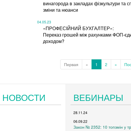
винагорода в закладах фізкультури та сп
зміни та нюанси
04.05.23
«ПРОФЕСІЙНИЙ БУХГАЛТЕР»:
Переказ грошей між рахунками ФОП-єди
доходом?
Первая
«
1
2
»
По
 НОВОСТИ
ВЕБИНАРЫ
28.11.24
06.09.22
Закон № 2352: 10 топзмін у 