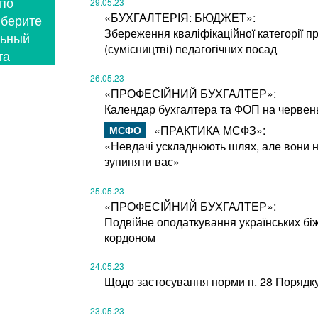
 по
29.05.23
«БУХГАЛТЕРІЯ: БЮДЖЕТ»:
ыберите
Збереження кваліфікаційної категорії п
льный
(сумісництві) педагогічних посад
та
26.05.23
«ПРОФЕСІЙНИЙ БУХГАЛТЕР»:
Календар бухгалтера та ФОП на червен
«ПРАКТИКА МСФЗ»:
«Невдачі ускладнюють шлях, але вони 
зупиняти вас»
25.05.23
«ПРОФЕСІЙНИЙ БУХГАЛТЕР»:
Подвійне оподаткування українських біж
кордоном
24.05.23
Щодо застосування норми п. 28 Порядк
23.05.23