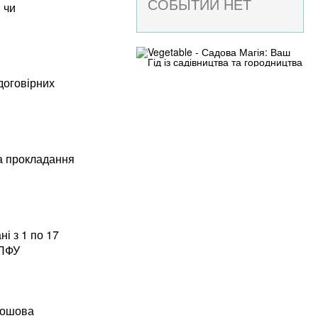
СОБЫТИЙ НЕТ
 чи
договірних
та прокладання
і з 1 по 17
 ПФУ
грошова