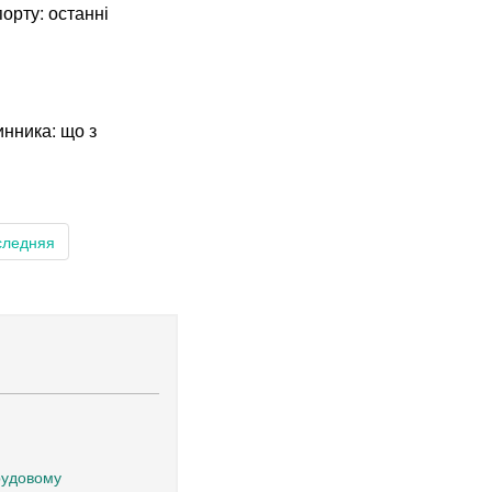
орту: останні
нника: що з
следняя
трудовому