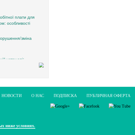
обітної плати для
ом: особливості
порушення/зміна
ій установі:
 трудові відносини з
НОВОСТИ
О НАС
ПОДПИСКА
ПУБЛИЧНАЯ ОФЕРТА
ых ниже условиях.