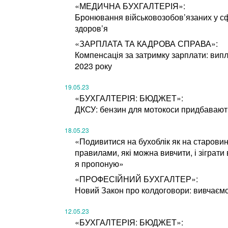
«МЕДИЧНА БУХГАЛТЕРІЯ»:
Бронювання військовозобов’язаних у с
здоров’я
«ЗАРПЛАТА ТА КАДРОВА СПРАВА»:
Компенсація за затримку зарплати: випл
2023 року
19.05.23
«БУХГАЛТЕРІЯ: БЮДЖЕТ»:
ДКСУ: бензин для мотокоси придбавают
18.05.23
«Подивитися на бухоблік як на старовинн
правилами, які можна вивчити, і зіграти
я пропоную»
«ПРОФЕСІЙНИЙ БУХГАЛТЕР»:
Новий Закон про колдоговори: вивчаємо
12.05.23
«БУХГАЛТЕРІЯ: БЮДЖЕТ»: