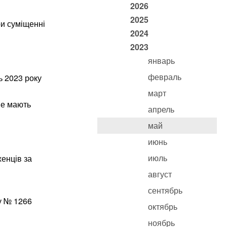
2026
2025
ри суміщенні
2024
2023
январь
февраль
ь 2023 року
март
не мають
апрель
май
июнь
июль
енців за
август
сентябрь
у № 1266
октябрь
ноябрь