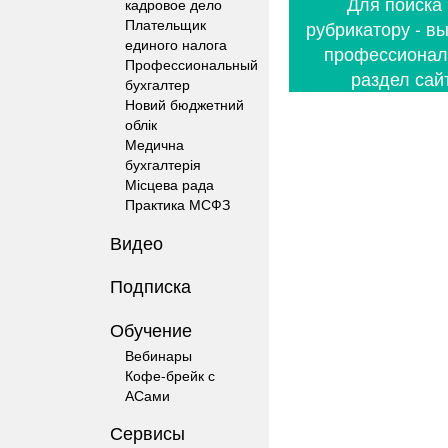
Для поиска
кадровое дело
Плательщик
рубрикатору - в
единого налога
профессиона
Профессиональный
раздел сай
бухгалтер
Новий бюджетний
облік
Медична
бухгалтерія
Місцева рада
Практика МСФЗ
Видео
Подписка
Обучение
Вебинары
Кофе-брейк с
АСами
Сервисы