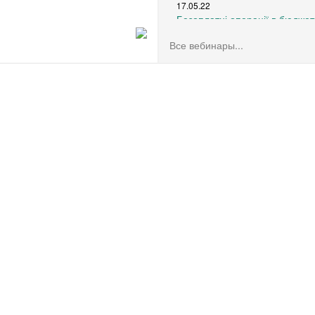
17.05.22
Безоплатні операції в бюджетн
воєнний час (частина 1)
Все вебинары...
15.03.22
Воєнний стан: оплата праці та
працівниками