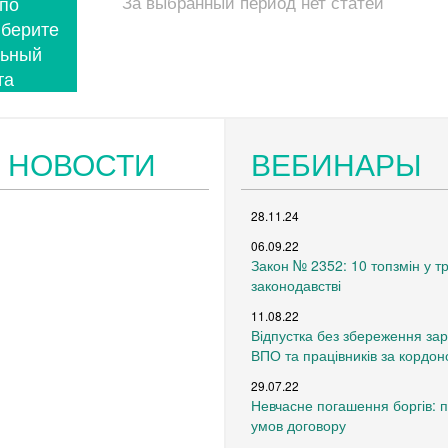
 по
За выбранный период нет статей
ыберите
льный
та
 НОВОСТИ
ВЕБИНАРЫ
28.11.24
06.09.22
Закон № 2352: 10 топзмін у 
законодавстві
11.08.22
Відпустка без збереження зар
ВПО та працівників за кордон
29.07.22
Невчасне погашення боргів: 
умов договору