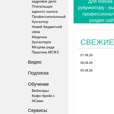
Для поиска
кадровое дело
Плательщик
рубрикатору - в
единого налога
профессиона
Профессиональный
раздел сай
бухгалтер
Новий бюджетний
облік
Медична
СВЕЖИЕ
бухгалтерія
Місцева рада
Практика МСФЗ
07.08.26
Видео
06.08.26
05.08.26
Подписка
Обучение
Вебинары
Кофе-брейк с
АСами
Сервисы