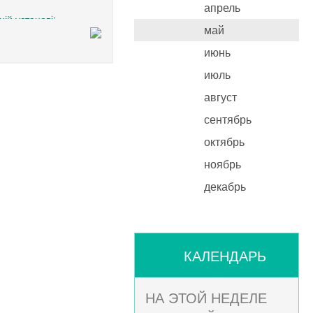
апрель
ій установі:
май
июнь
 трудові відносини з
июль
август
сентябрь
октябрь
ноябрь
декабрь
КАЛЕНДАРЬ
НА ЭТОЙ НЕДЕЛЕ