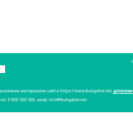
зование материалов сайта https://www.ibuhgalter.net
допускае
тел:
0 800 300 395
, email:
info@ibuhgalter.net